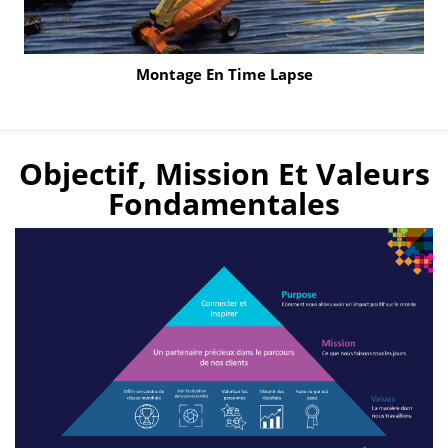
Montage En Time Lapse
Click
to
Play
Objectif, Mission Et Valeurs
Video
Fondamentales