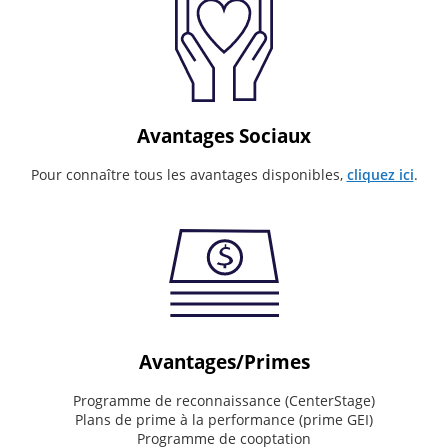
Invaluable
partner
on
our
customer's
journey
Avantages Sociaux
Values
Pour connaître tous les avantages disponibles,
cliquez ici
.
What
drives
the
way
we
work
Deliver
Avantages/Primes
world-
class
Programme de reconnaissance (CenterStage)
service.
Plans de prime à la performance (prime GEI)
See
Programme de cooptation