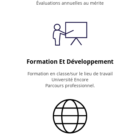
the
Évaluations annuelles au mérite
big
picture.
Value
people.
Drive
results.
Do
the
right
thing.
Formation Et Développement
Formation en classe/sur le lieu de travail
Université Encore
Parcours professionnel.