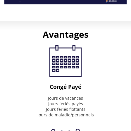
Purpose
How
we
Avantages
strive
to
impact
the
world
Connecting
&
Inspire
Congé Payé
Mission
Jours de vacances
Jours fériés payés
What
Jours fériés flottants
we
Jours de maladie/personnels
do
every
day