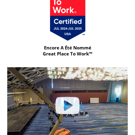
Encore A Été Nommé
Great Place To Work™
Click
to
learn
more