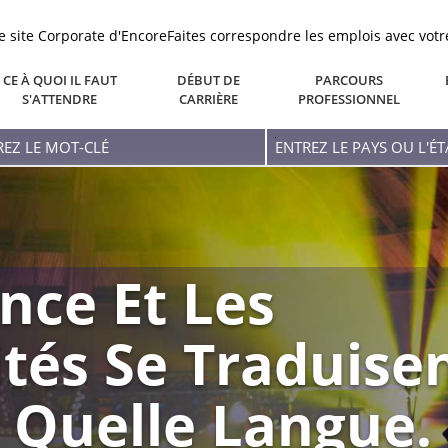
le site Corporate d'Encore
Faites correspondre les emplois avec votr
CE À QUOI IL FAUT
DÉBUT DE
PARCOURS
S'ATTENDRE
CARRIÈRE
PROFESSIONNEL
ez
Entrez
Le
-
Pays
Ou
L'état
nce Et Les
tés Se Traduise
 Quelle Langue.