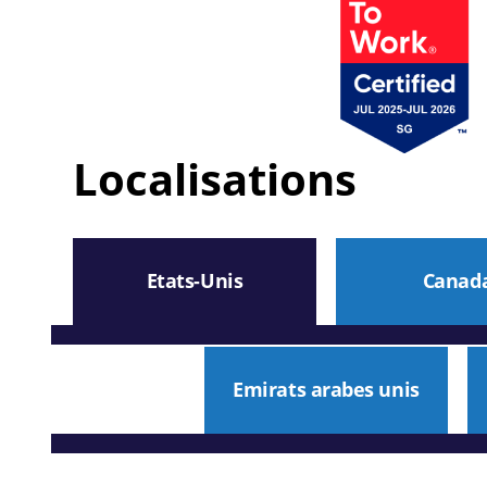
Localisations
Etats-Unis
Canad
Emirats arabes unis