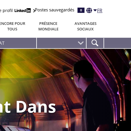
Postes sauvegardés
FR
e profil
0
ENCORE POUR
PRÉSENCE
AVANTAGES
TOUS
MONDIALE
SOCIAUX
nt Dans