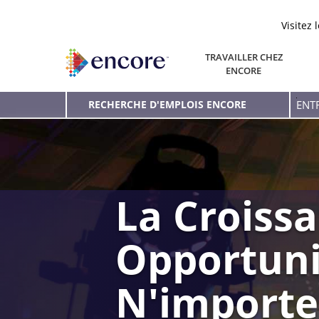
Visitez 
TRAVAILLER CHEZ
ENCORE
Entr
RECHERCHE D'EMPLOIS ENCORE
le
mot
clé
La Croissa
Opportuni
N'importe