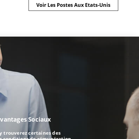
Voir Les Postes Aux Etats-Unis
vantages Sociaux
y trouverez certaines des
s conditions de rémunération