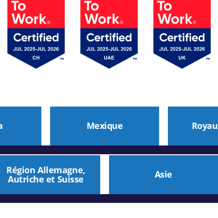
a
Mexique
Royau
Région Allemagne,
Asie
Autriche et Suisse