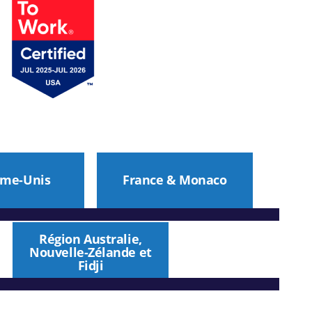
me-Unis
France & Monaco
Région Australie,
Nouvelle-Zélande et
Fidji