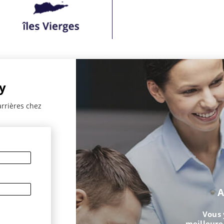
y
arrières chez
A
Vous 
meilleure