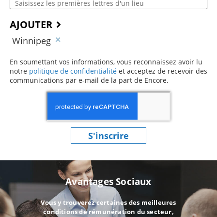
AJOUTER
Winnipeg
En soumettant vos informations, vous reconnaissez avoir lu
notre
politique de confidentialité
(ce contenu s’ouvre dans une 
et acceptez de recevoir des
communications par e-mail de la part de Encore.
S'inscrire
Avantages Sociaux
Vous y trouverez certaines des meilleures
conditions de rémunération du secteur,