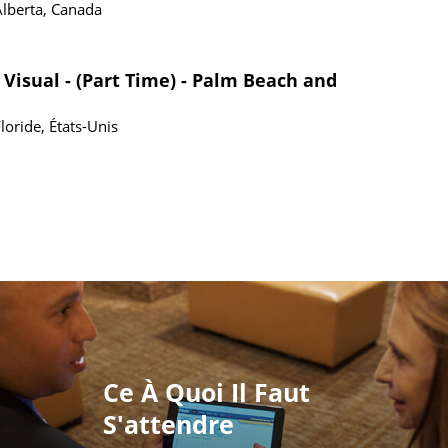
Alberta, Canada
 Visual - (Part Time) - Palm Beach and
loride, États-Unis
Ce À Quoi Il Faut
S'attendre