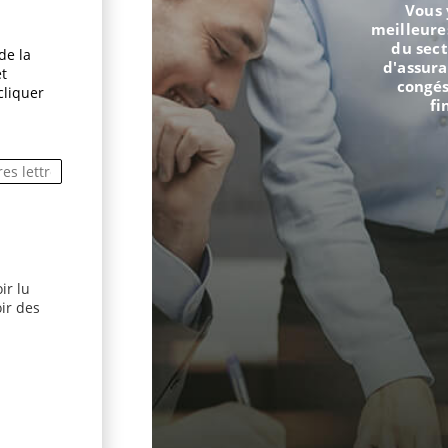
Vous 
meilleure
du sect
de la
d'assur
et
congés
cliquer
fi
ir lu
dans une nouvelle fenêtre)
ir des