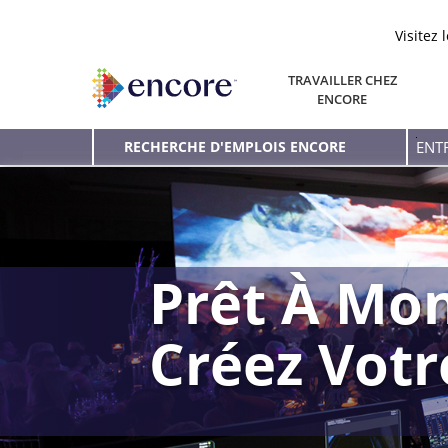
Visitez 
TRAVAILLER CHEZ
ENCORE
Entr
RECHERCHE D'EMPLOIS ENCORE
le
mot
clé
Prêt À Mon
Créez Vot