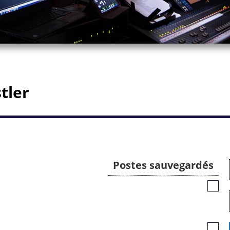
tler
Postes sauvegardés
Poste
sauv