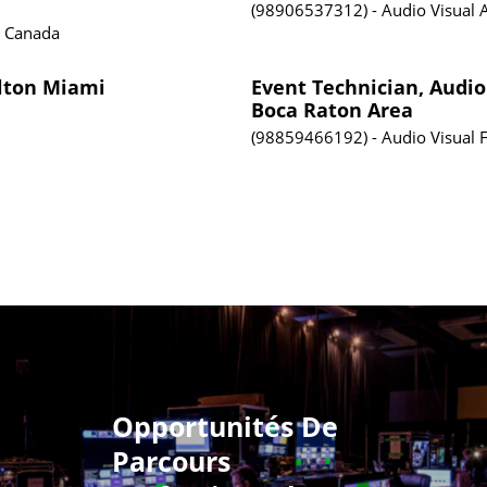
98906537312
Audio Visual
, Canada
ilton Miami
Event Technician, Audio
Boca Raton Area
98859466192
Audio Visual
F
Opportunités De
Parcours