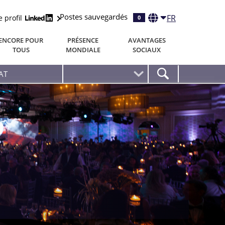
Postes sauvegardés
FR
e profil
0
ENCORE POUR
PRÉSENCE
AVANTAGES
TOUS
MONDIALE
SOCIAUX