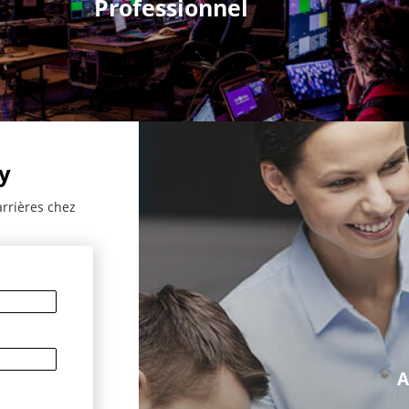
Professionnel
y
arrières chez
A