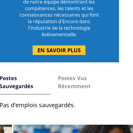
de notre équipe démontrent les
compétences, les talents et les
connaissances nécessaires qui font
la réputation d'Encore dans
l'industrie de la technologie
événementielle.
EN SAVOIR PLUS
Postes
Postes Vus
Sauvegardés
Récemment
Pas d'emplois sauvegardés.