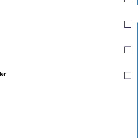
Poste
sauv
Poste
sauv
Poste
sauv
ler
Poste
sauv