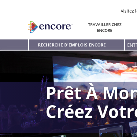
Visitez 
TRAVAILLER CHEZ
ENCORE
Entr
RECHERCHE D'EMPLOIS ENCORE
le
mot
clé
Prêt À Mon
Créez Vot