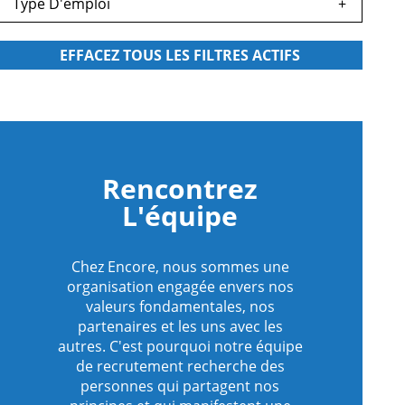
Type D'emploi
s
egardés
s
egardés
s
egardés
Rencontrez
L'équipe
s
egardés
Chez Encore, nous sommes une
organisation engagée envers nos
s
valeurs fondamentales, nos
egardés
partenaires et les uns avec les
autres. C'est pourquoi notre équipe
de recrutement recherche des
s
personnes qui partagent nos
egardés