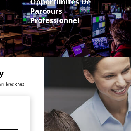
Opportunités De
Parcours
Professionnel
y
arrières chez