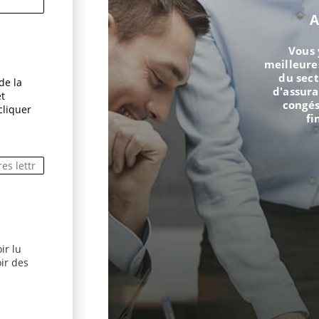
A
Vous 
meilleure
du sect
de la
d'assur
et
congés
cliquer
fi
ir lu
dans une nouvelle fenêtre)
ir des