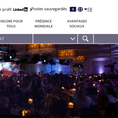
Postes sauvegardés
FR
e profil
0
ENCORE POUR
PRÉSENCE
AVANTAGES
TOUS
MONDIALE
SOCIAUX