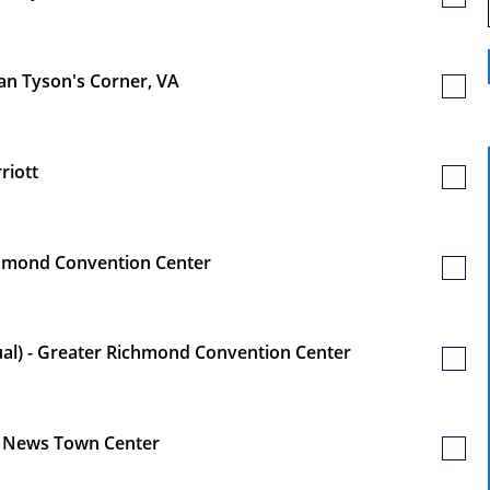
Poste
sauv
ean Tyson's Corner, VA
Poste
sauv
riott
Poste
sauv
ichmond Convention Center
Poste
sauv
sual) - Greater Richmond Convention Center
Poste
sauv
rt News Town Center
Poste
sauv