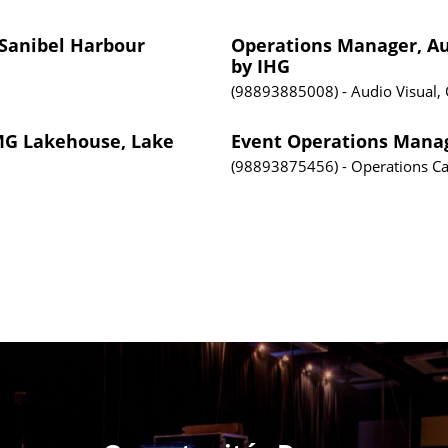
 Sanibel Harbour
Operations Manager, Aud
by IHG
98893885008
Audio Visual,
PMG Lakehouse, Lake
Event Operations Manag
98893875456
Operations
Ca