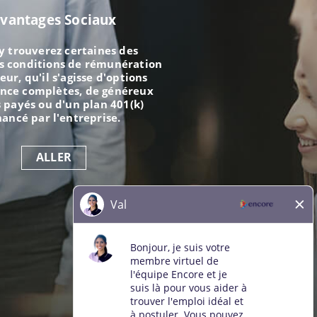
vantages Sociaux
y trouverez certaines des
s conditions de rémunération
eur, qu'il s'agisse d'options
ance complètes, de généreux
 payés ou d'un plan 401(k)
nancé par l'entreprise.
ALLER