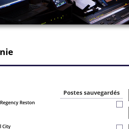
inie
Postes sauvegardés
t Regency Reston
Poste
sauv
 City