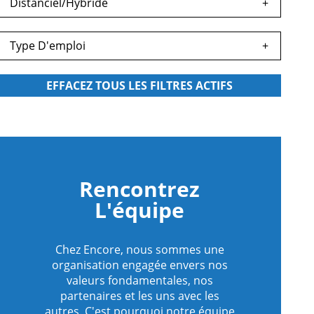
Distanciel/Hybride
s
egardés
Type D'emploi
s
egardés
s
egardés
s
Rencontrez
egardés
L'équipe
s
egardés
Chez Encore, nous sommes une
organisation engagée envers nos
valeurs fondamentales, nos
s
partenaires et les uns avec les
egardés
autres. C'est pourquoi notre équipe