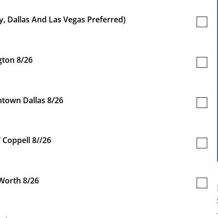
y, Dallas And Las Vegas Preferred)
Poste
sauv
gton 8/26
Poste
sauv
ntown Dallas 8/26
Poste
sauv
 Coppell 8//26
Poste
sauv
 Worth 8/26
Poste
sauv