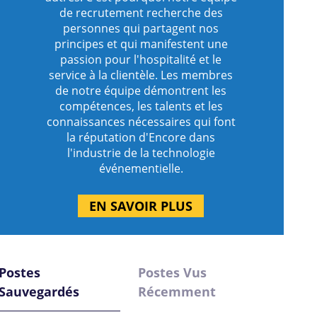
de recrutement recherche des
personnes qui partagent nos
s
principes et qui manifestent une
egardés
passion pour l'hospitalité et le
service à la clientèle. Les membres
de notre équipe démontrent les
s
compétences, les talents et les
egardés
connaissances nécessaires qui font
la réputation d'Encore dans
l'industrie de la technologie
s
événementielle.
egardés
EN SAVOIR PLUS
s
egardés
Postes
Postes Vus
s
egardés
Sauvegardés
Récemment