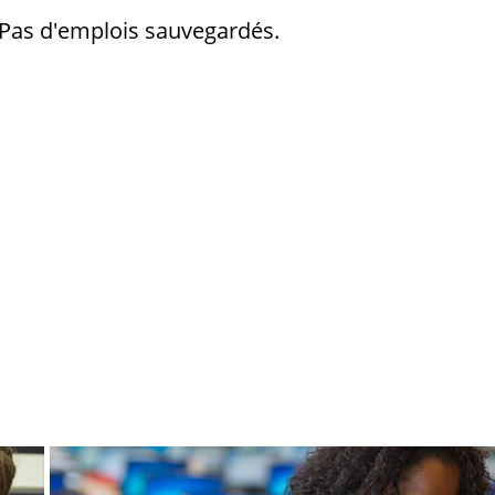
s
Pas d'emplois sauvegardés.
egardés
s
egardés
s
egardés