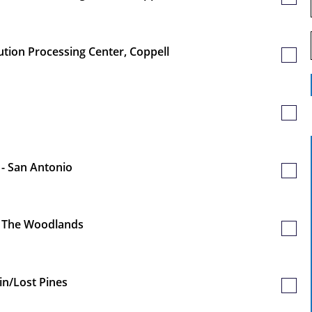
Poste
sauv
ution Processing Center, Coppell
Poste
sauv
Poste
sauv
 - San Antonio
Poste
sauv
At The Woodlands
Poste
sauv
in/Lost Pines
Poste
sauv