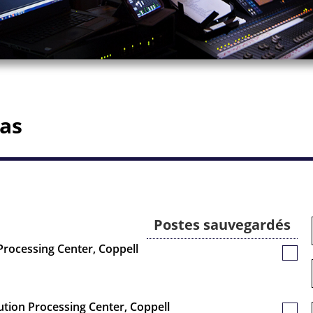
xas
Postes sauvegardés
Processing Center, Coppell
Poste
sauv
ution Processing Center, Coppell