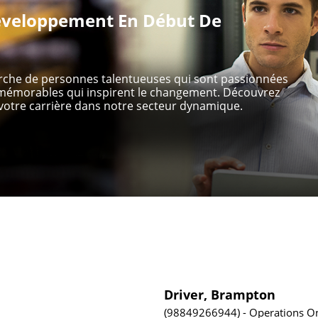
veloppement En Début De
erche de personnes talentueuses qui sont passionnées
s mémorables qui inspirent le changement. Découvrez
otre carrière dans notre secteur dynamique.
Driver, Brampton
98849266944
Operations
On