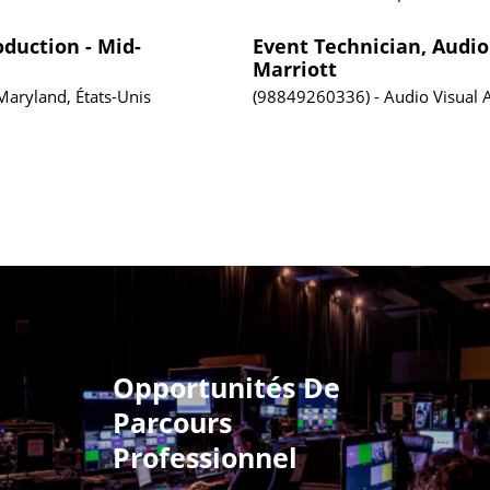
oduction - Mid-
Event Technician, Audio 
Marriott
Maryland, États-Unis
98849260336
Audio Visual
Opportunités De
Parcours
Professionnel