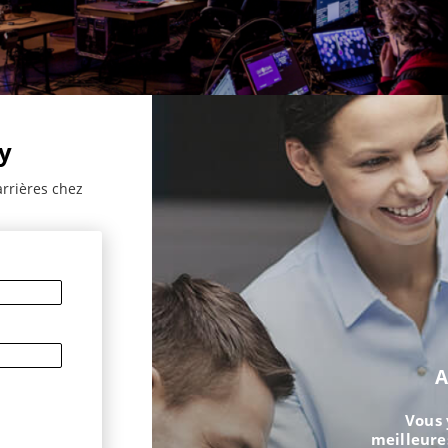
y
arrières chez
A
Vous 
meilleure