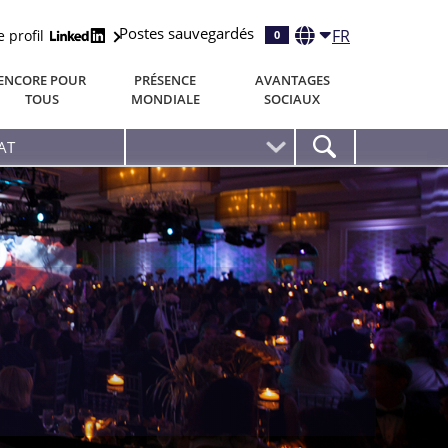
Postes sauvegardés
FR
e profil
0
ENCORE POUR
PRÉSENCE
AVANTAGES
TOUS
MONDIALE
SOCIAUX