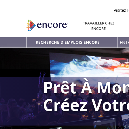
Visitez 
TRAVAILLER CHEZ
ENCORE
Entr
RECHERCHE D'EMPLOIS ENCORE
le
mot
clé
Prêt À Mon
Créez Vot