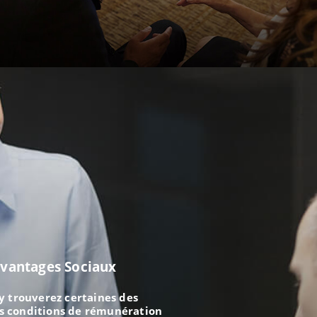
vantages Sociaux
y trouverez certaines des
s conditions de rémunération