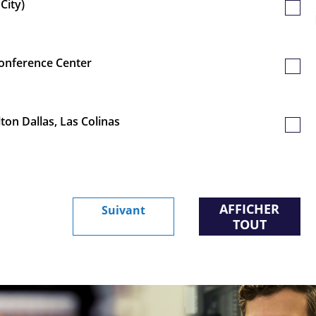
City)
Poste
sauv
Conference Center
Poste
sauv
ton Dallas, Las Colinas
Poste
sauv
AFFICHER
Suivant
TOUT