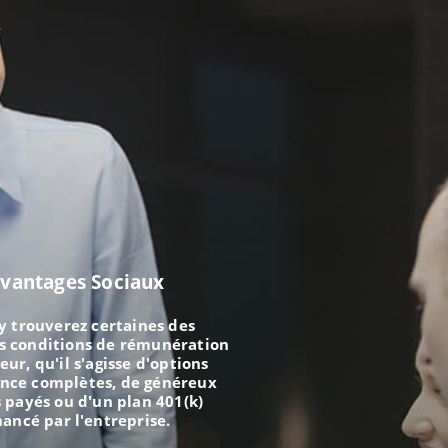
vantages Sociaux
y trouverez certaines des
s conditions de rémunération
eur, qu'il s'agisse d'options
ance complètes, de généreux
 payés ou d'un plan 401(k)
nancé par l'entreprise.