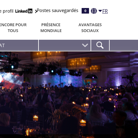
Postes sauvegardés
FR
e profil
0
ENCORE POUR
PRÉSENCE
AVANTAGES
TOUS
MONDIALE
SOCIAUX