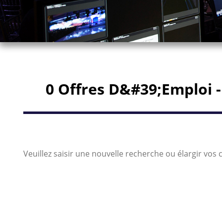
0 Offres D&#39;emploi -
Veuillez saisir une nouvelle recherche ou élargir vos c