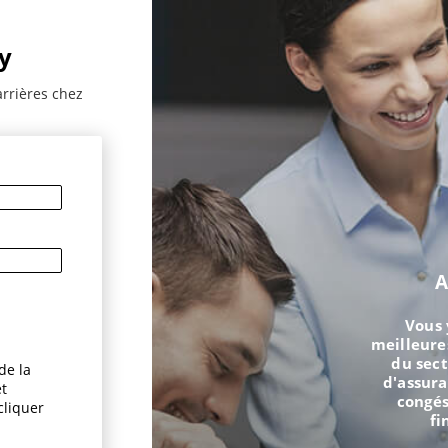
y
arrières chez
A
Vous 
meilleure
du sect
de la
d'assur
et
congés
cliquer
fi