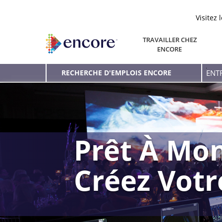
Visitez 
TRAVAILLER CHEZ
ENCORE
Entr
RECHERCHE D'EMPLOIS ENCORE
le
mot
clé
Prêt À Mon
Créez Vot