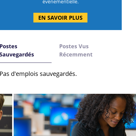
événementielle.
EN SAVOIR PLUS
Postes
Postes Vus
Sauvegardés
Récemment
Pas d'emplois sauvegardés.