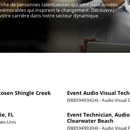
erche de personnes talentueuses qui sont passionnées
s mémorables qui inspirent le changement. Découvrez
otre carrière dans notre secteur dynamique.
 Rosen Shingle Creek
Event Audio Visual Tec
98859493424
Audio Visual
ie, FL
Event Technician, Audio 
Clearwater Beach
tats-Unis
98859490304
Audio Visual
F