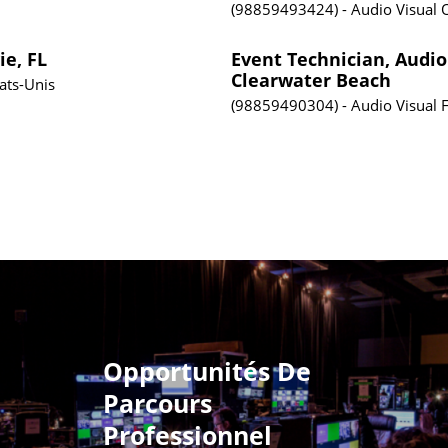
98859493424
Audio Visual
ie, FL
Event Technician, Audio 
Clearwater Beach
tats-Unis
98859490304
Audio Visual
F
Opportunités De
Parcours
Professionnel