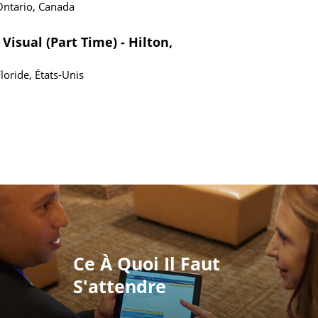
Ontario, Canada
Visual (Part Time) - Hilton,
loride, États-Unis
Ce À Quoi Il Faut
S'attendre