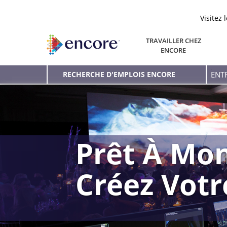
Visitez 
TRAVAILLER CHEZ
ENCORE
Entr
RECHERCHE D'EMPLOIS ENCORE
le
mot
clé
Prêt À Mon
Créez Vot