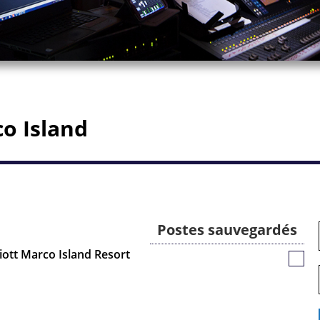
co Island
Postes sauvegardés
iott Marco Island Resort
Poste
sauv