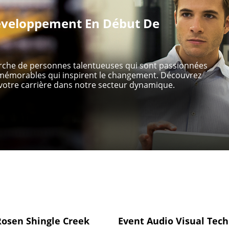
veloppement En Début De
erche de personnes talentueuses qui sont passionnées
s mémorables qui inspirent le changement. Découvrez
otre carrière dans notre secteur dynamique.
 Rosen Shingle Creek
Event Audio Visual Tec