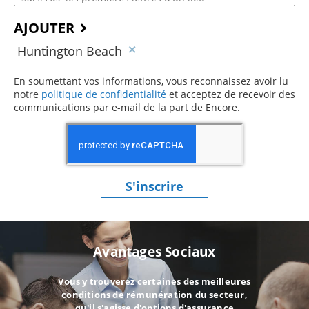
AJOUTER
Huntington Beach
En soumettant vos informations, vous reconnaissez avoir lu
notre
politique de confidentialité
(ce contenu s’ouvre dans une 
et acceptez de recevoir des
communications par e-mail de la part de Encore.
S'inscrire
Avantages Sociaux
Vous y trouverez certaines des meilleures
conditions de rémunération du secteur,
qu'il s'agisse d'options d'assurance