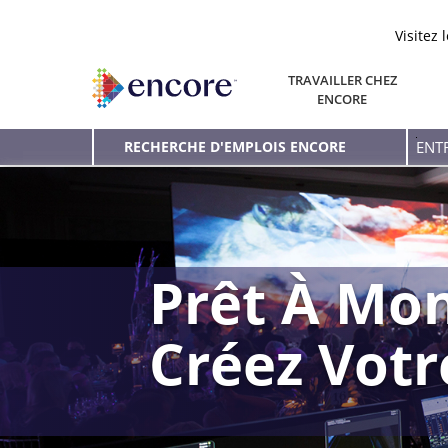
Visitez 
TRAVAILLER CHEZ
ENCORE
Entr
RECHERCHE D'EMPLOIS ENCORE
le
mot
clé
Prêt À Mon
Créez Vot