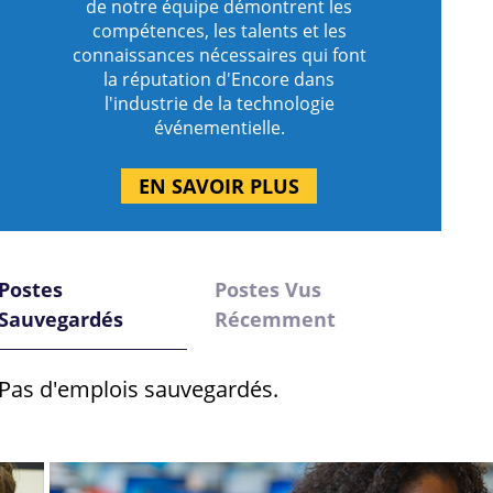
de notre équipe démontrent les
compétences, les talents et les
connaissances nécessaires qui font
la réputation d'Encore dans
l'industrie de la technologie
événementielle.
EN SAVOIR PLUS
Postes
Postes Vus
Sauvegardés
Récemment
Pas d'emplois sauvegardés.