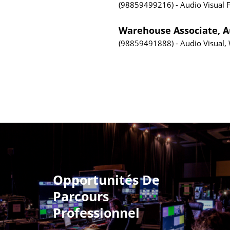
98859499216
Audio Visual
F
Warehouse Associate, Au
98859491888
Audio Visual
Opportunités De
Parcours
Professionnel