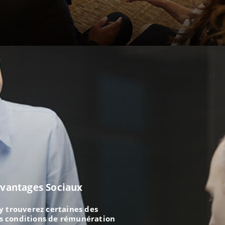
vantages Sociaux
y trouverez certaines des
s conditions de rémunération