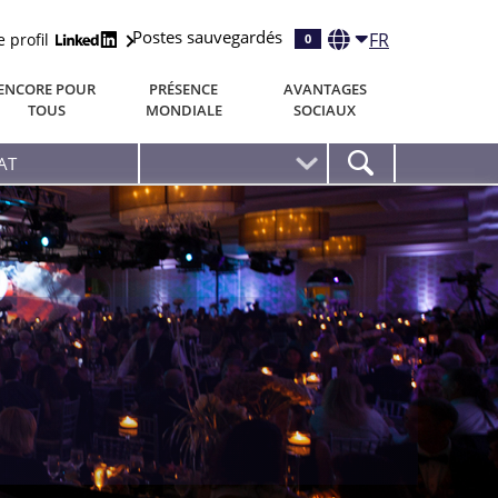
Postes sauvegardés
FR
e profil
0
ENCORE POUR
PRÉSENCE
AVANTAGES
TOUS
MONDIALE
SOCIAUX