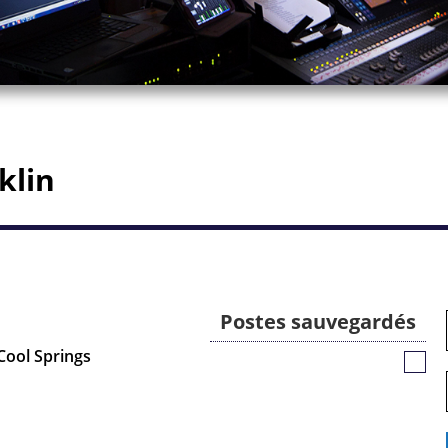
klin
Postes sauvegardés
 Cool Springs
Poste
sauv