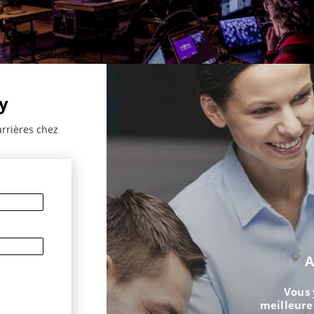
y
arrières chez
A
Vous 
meilleure