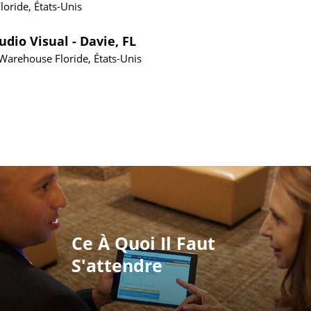
loride, États-Unis
dio Visual - Davie, FL
, Warehouse
Floride, États-Unis
Ce À Quoi Il Faut
S'attendre