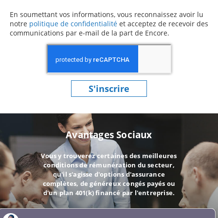
En soumettant vos informations, vous reconnaissez avoir lu
notre
politique de confidentialité
(ce contenu s’ouvre dans une 
et acceptez de recevoir des
communications par e-mail de la part de Encore.
S'inscrire
Avantages Sociaux
Vous y trouverez certaines des meilleures
conditions de rémunération du secteur,
qu'il s'agisse d'options d'assurance
complètes, de généreux congés payés ou
d'un plan 401(k) financé par l'entreprise.