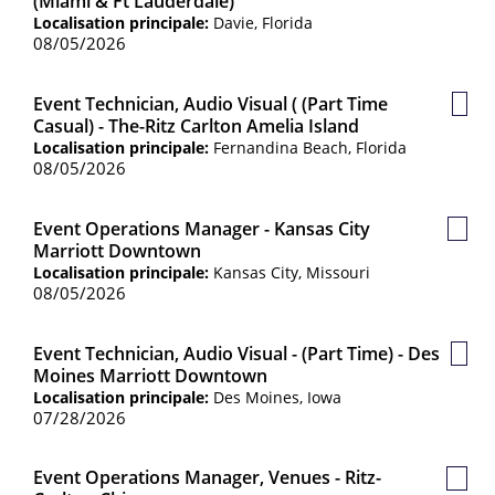
(Miami & Ft Lauderdale)
sauv
Localisation principale:
Davie, Florida
08/05/2026
Event Technician, Audio Visual ( (Part Time
Post
Casual) - The-Ritz Carlton Amelia Island
sauv
Localisation principale:
Fernandina Beach, Florida
08/05/2026
Event Operations Manager - Kansas City
Post
Marriott Downtown
sauv
Localisation principale:
Kansas City, Missouri
08/05/2026
Event Technician, Audio Visual - (Part Time) - Des
Post
Moines Marriott Downtown
sauv
Localisation principale:
Des Moines, Iowa
07/28/2026
Event Operations Manager, Venues - Ritz-
Poste