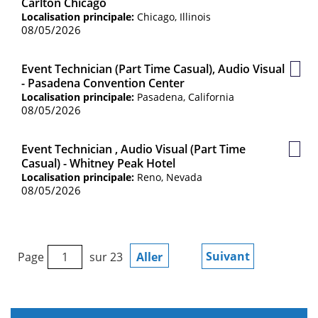
Carlton Chicago
sauv
Localisation principale:
Chicago, Illinois
08/05/2026
Event Technician (Part Time Casual), Audio Visual
Post
- Pasadena Convention Center
sauv
Localisation principale:
Pasadena, California
08/05/2026
Event Technician , Audio Visual (Part Time
Post
Casual) - Whitney Peak Hotel
sauv
Localisation principale:
Reno, Nevada
08/05/2026
Suivant
Page
sur 23
Aller