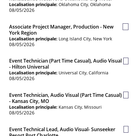
sauv
Localisation principale:
Oklahoma City, Oklahoma
08/05/2026
Associate Project Manager, Production - New
Poste
York Region
sauv
Localisation principale:
Long Island City, New York
08/05/2026
Event Technician (Part Time Casual), Audio Visual
Post
- Hilton Universal
sauv
Localisation principale:
Universal City, California
08/05/2026
Event Technician, Audio Visual (Part Time Casual)
Post
- Kansas City, MO
sauv
Localisation principale:
Kansas City, Missouri
08/05/2026
Event Technical Lead, Audio Visual- Sunseeker
Post
Resort Port Charlotte