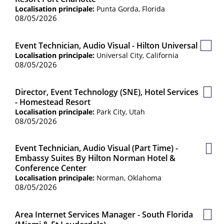
sauv
Localisation principale:
Punta Gorda, Florida
08/05/2026
Event Technician, Audio Visual - Hilton Universal
Poste
Localisation principale:
Universal City, California
sauve
08/05/2026
Director, Event Technology (SNE), Hotel Services
Post
- Homestead Resort
sauv
Localisation principale:
Park City, Utah
08/05/2026
Event Technician, Audio Visual (Part Time) -
Post
Embassy Suites By Hilton Norman Hotel &
sauv
Conference Center
Localisation principale:
Norman, Oklahoma
08/05/2026
Area Internet Services Manager - South Florida
Post