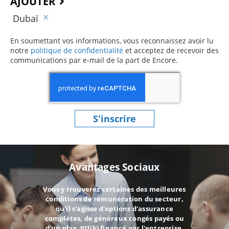
AJOUTER
Dubaï
En soumettant vos informations, vous reconnaissez avoir lu
notre
politique de confidentialité
(ce contenu s’ouvre dans une 
et acceptez de recevoir des
communications par e-mail de la part de Encore.
S'inscrire
Avantages Sociaux
Vous y trouverez certaines des meilleures
conditions de rémunération du secteur,
qu'il s'agisse d'options d'assurance
complètes, de généreux congés payés ou
d'un plan 401(k) financé par l'entreprise.