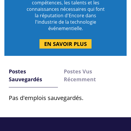
compétences, les talents et les
connaissances nécessaires qui font
la réputation d'Encore dans
l'industrie de la technologie
événementielle.
EN SAVOIR PLUS
Postes
Postes Vus
Sauvegardés
Récemment
Pas d'emplois sauvegardés.