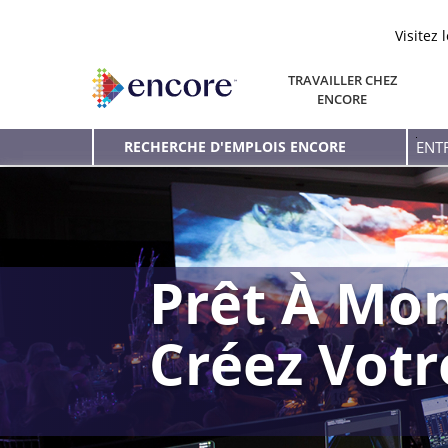
Visitez 
TRAVAILLER CHEZ
ENCORE
Entr
RECHERCHE D'EMPLOIS ENCORE
le
mot
clé
Prêt À Mon
Créez Vot