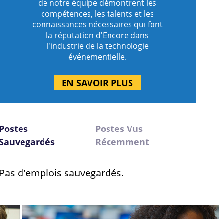
de notre équipe démontrent les
compétences, les talents et les
connaissances nécessaires qui font
la réputation d'Encore dans
l'industrie de la technologie
événementielle.
EN SAVOIR PLUS
Postes
Postes Vus
Sauvegardés
Récemment
Pas d'emplois sauvegardés.