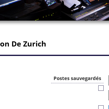
ton De Zurich
Postes sauvegardés
Poste
sauv