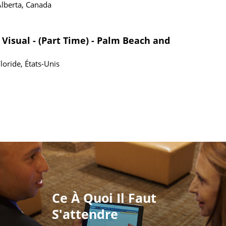
Alberta, Canada
 Visual - (Part Time) - Palm Beach and
loride, États-Unis
Ce À Quoi Il Faut
S'attendre