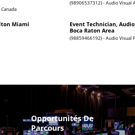
98906537312
Audio Visual
, Canada
ilton Miami
Event Technician, Audio
Boca Raton Area
98859466192
Audio Visual
F
Opportunités De
Parcours