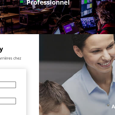
Professionnel
y
arrières chez
A