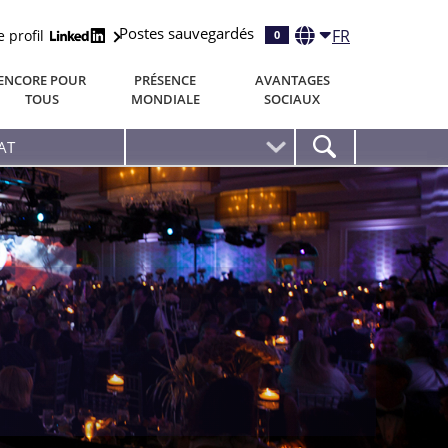
Postes sauvegardés
FR
e profil
0
ENCORE POUR
PRÉSENCE
AVANTAGES
TOUS
MONDIALE
SOCIAUX