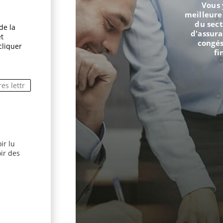
Vous 
meilleure
du sect
de la
d'assur
et
congés
cliquer
fi
ir lu
dans une nouvelle fenêtre)
ir des