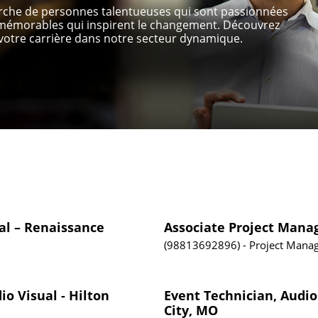
erche de personnes talentueuses qui sont passionnées
s mémorables qui inspirent le changement. Découvrez
otre carrière dans notre secteur dynamique.
al – Renaissance
Associate Project Mana
98813692896
Project Mana
io Visual - Hilton
Event Technician, Audio
City, MO