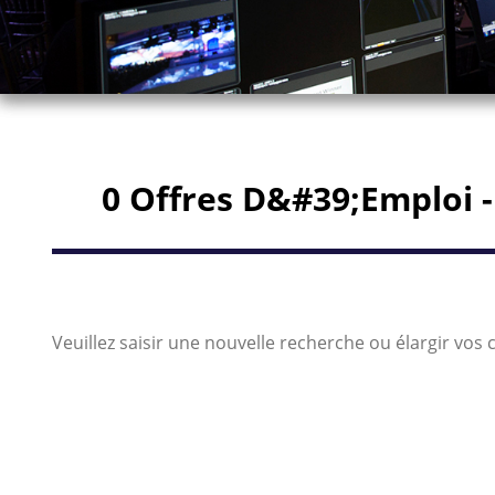
0 Offres D&#39;emploi -
Veuillez saisir une nouvelle recherche ou élargir vos c