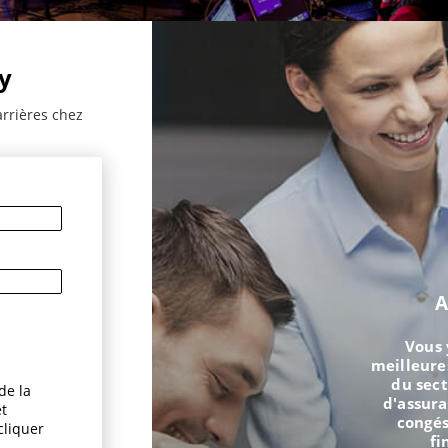
y
arrières chez
A
Vous 
meilleure
du sect
de la
d'assur
et
congés
cliquer
fi