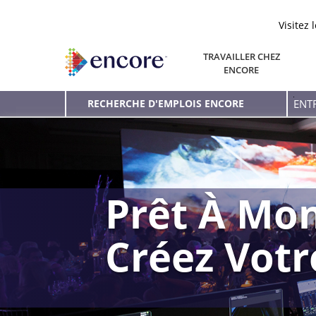
Visitez 
TRAVAILLER CHEZ
ENCORE
Entr
RECHERCHE D'EMPLOIS ENCORE
le
mot
clé
Prêt À Mon
Créez Vot