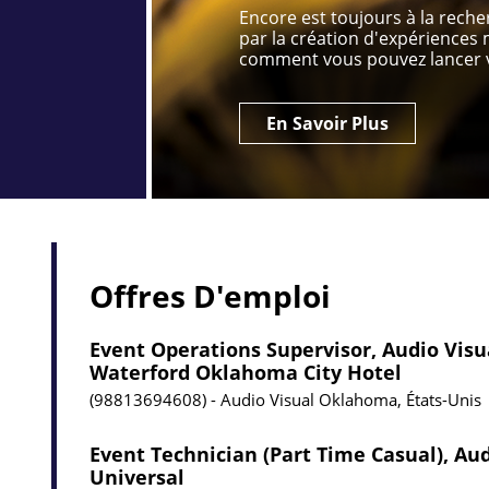
Encore est toujours à la rech
par la création d'expérience
comment vous pouvez lancer v
En Savoir Plus
Offres D'emploi
Event Operations Supervisor, Audio Visu
Waterford Oklahoma City Hotel
98813694608
Audio Visual
Oklahoma, États-Unis
Event Technician (Part Time Casual), Aud
Universal