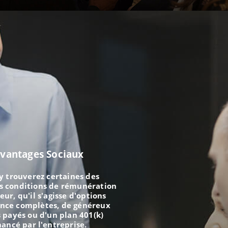
vantages Sociaux
y trouverez certaines des
s conditions de rémunération
eur, qu'il s'agisse d'options
ance complètes, de généreux
 payés ou d'un plan 401(k)
nancé par l'entreprise.