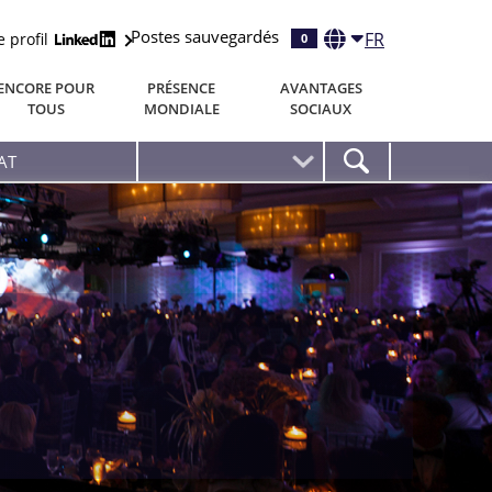
Postes sauvegardés
FR
e profil
0
ENCORE POUR
PRÉSENCE
AVANTAGES
TOUS
MONDIALE
SOCIAUX