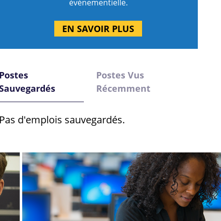
événementielle.
EN SAVOIR PLUS
Postes
Postes Vus
Sauvegardés
Récemment
Pas d'emplois sauvegardés.