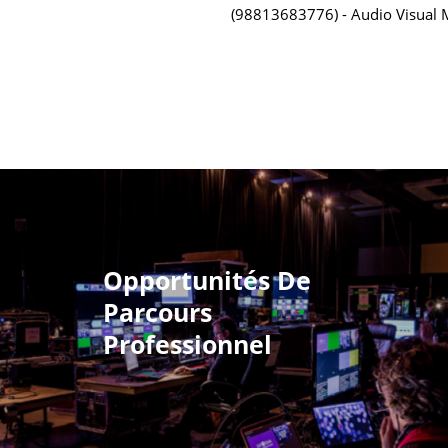
98813683776
Audio Visual
Opportunités De
Parcours
Professionnel