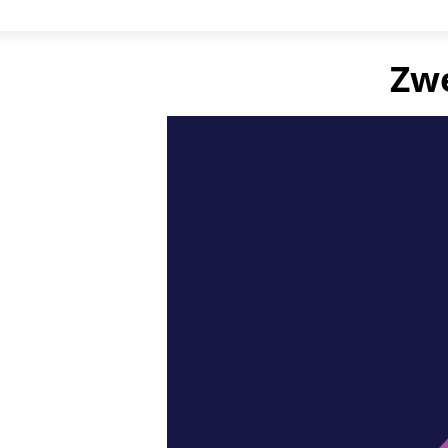
Click
to
Play
Zwe
Video