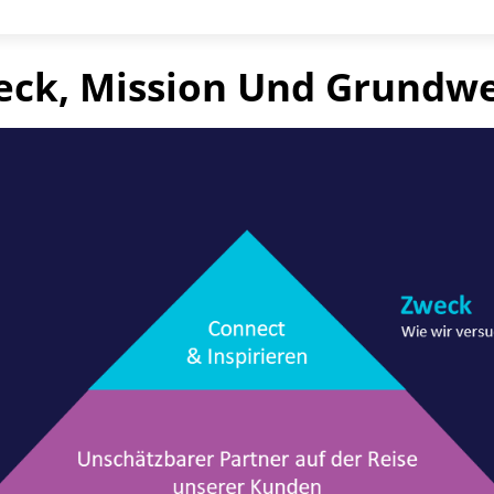
learn
more
ck, Mission Und Grundw