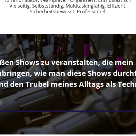
Kommunikator,
Teamplayer,
Organisiert,
Enthusiastisch,
Vielseitig,
Selbstständig,
Multitaskingfähig,
Effizient,
Sicherheitsbewusst,
Professionell
oßen Shows zu veranstalten, die mein 
bringen, wie man diese Shows durchfü
d den Trubel meines Alltags als Tech