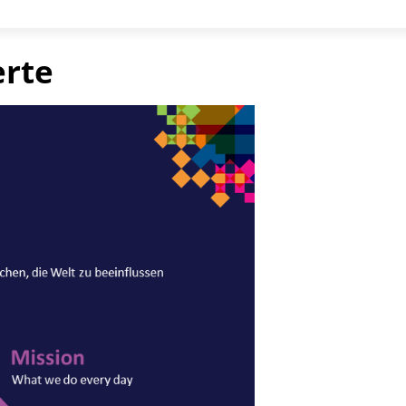
to
Play
Video
erte