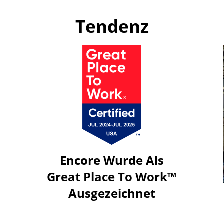
Tendenz
Encore Wurde Als
Great Place To Work™
Ausgezeichnet
Click
to