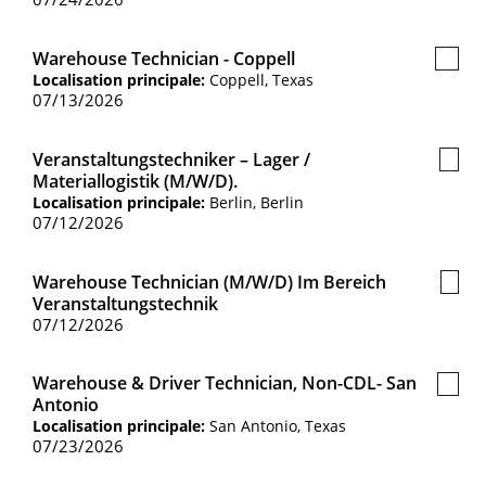
Warehouse Technician - Coppell
Poste
Localisation principale:
Coppell, Texas
sauve
07/13/2026
Veranstaltungstechniker – Lager /
Post
Materiallogistik (m/w/d).
sauv
Localisation principale:
Berlin, Berlin
07/12/2026
Warehouse Technician (m/w/d) Im Bereich
Post
Veranstaltungstechnik
sauv
07/12/2026
Warehouse & Driver Technician, Non-CDL- San
Poste
Antonio
sauv
Localisation principale:
San Antonio, Texas
07/23/2026