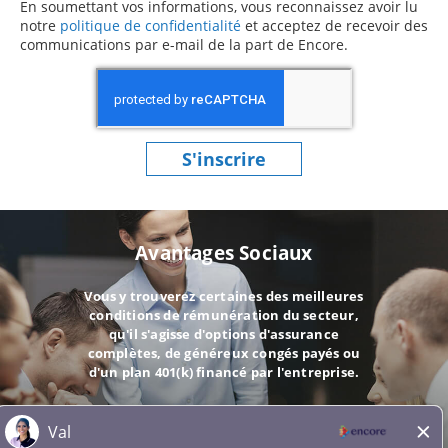
En soumettant vos informations, vous reconnaissez avoir lu
notre
politique de confidentialité
(ce contenu s’ouvre dans une 
et acceptez de recevoir des
communications par e-mail de la part de Encore.
S'inscrire
Avantages Sociaux
Vous y trouverez certaines des meilleures
conditions de rémunération du secteur,
qu'il s'agisse d'options d'assurance
complètes, de généreux congés payés ou
d'un plan 401(k) financé par l'entreprise.
ALLER