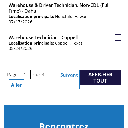
Warehouse & Driver Technician, Non-CDL (Full
Post
Time) - Oahu
sauv
Localisation principale:
Honolulu, Hawaii
07/17/2026
Warehouse Technician - Coppell
Poste
Localisation principale:
Coppell, Texas
sauve
05/24/2026
AFFICHER
Page
sur 3
Suivant
TOUT
Aller
Rencontrez