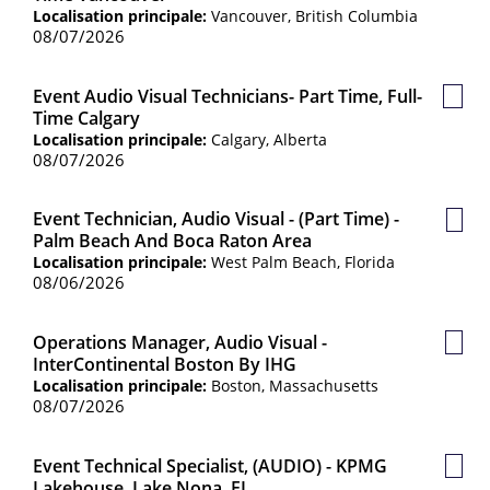
sauv
Localisation principale:
Vancouver, British Columbia
08/07/2026
Event Audio Visual Technicians- Part Time, Full-
Post
Time Calgary
sauv
Localisation principale:
Calgary, Alberta
08/07/2026
Event Technician, Audio Visual - (Part Time) -
Post
Palm Beach And Boca Raton Area
sauv
Localisation principale:
West Palm Beach, Florida
08/06/2026
Operations Manager, Audio Visual -
Post
InterContinental Boston By IHG
sauv
Localisation principale:
Boston, Massachusetts
08/07/2026
Event Technical Specialist, (AUDIO) - KPMG
Post
Lakehouse, Lake Nona, FL