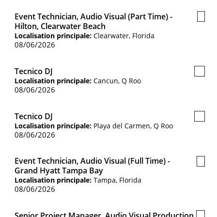
Event Technician, Audio Visual (Part Time) -
Post
Hilton, Clearwater Beach
sauv
Localisation principale:
Clearwater, Florida
08/06/2026
Tecnico DJ
Poste
Localisation principale:
Cancun, Q Roo
sauve
08/06/2026
Tecnico DJ
Poste
Localisation principale:
Playa del Carmen, Q Roo
sauve
08/06/2026
Event Technician, Audio Visual (Full Time) -
Post
Grand Hyatt Tampa Bay
sauv
Localisation principale:
Tampa, Florida
08/06/2026
Senior Project Manager, Audio Visual Production