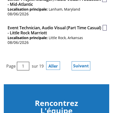
Post
- Mid-Atlantic
sauv
Localisation principale:
Lanham, Maryland
08/06/2026
Event Technician, Audio Visual (Part Time Casual)
Post
- Little Rock Marriott
sauv
Localisation principale:
Little Rock, Arkansas
08/06/2026
Suivant
Page
sur 19
Aller
Rencontrez
L'équipe