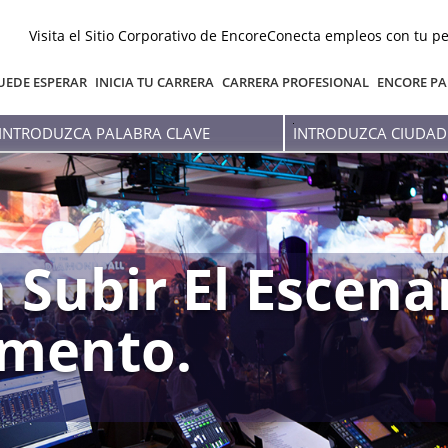
Visita el Sitio Corporativo de Encore
Conecta empleos con tu pe
UEDE ESPERAR
INICIA TU CARRERA
CARRERA PROFESIONAL
ENCORE PA
Introduzca
Introduzca
palabra
Ciudad
clave
O
Estado
 Subir El Escena
mento.