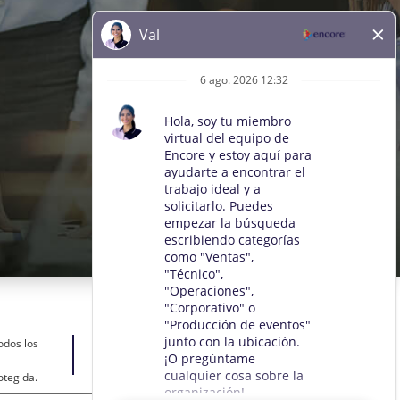
odos los
otegida.