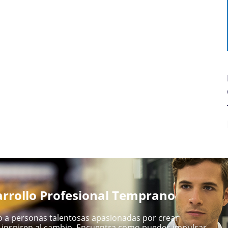
rrollo Profesional Temprano
 a personas talentosas apasionadas por crear
inspiren al cambio. Encuentra como puedes impulsar