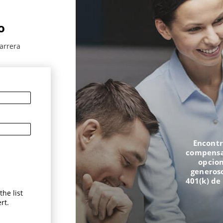
o
arrera
Encontr
compensac
opcion
generoso
401(k) de
he list
rt.