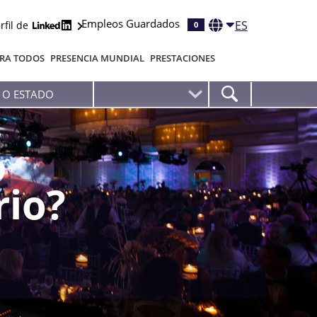
Empleos Guardados
ES
rfil de
0
RA TODOS
PRESENCIA MUNDIAL
PRESTACIONES
rio?