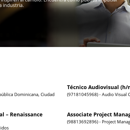
 industria.
Técnico Audiovisual (h/
epública Dominicana, Ciudad
97181045968
Audio Visual
al – Renaissance
Associate Project Mana
98813692896
Project Mana
idos