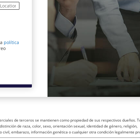
ra
política
entana)
reo
rciales de terceros se mantienen como propiedad de sus respectivos dueños. T
istinción de raza, color, sexo, orientación sexual, identidad de género, religión,
o civil, embarazo, información genética o cualquier otra condición legalmente pr