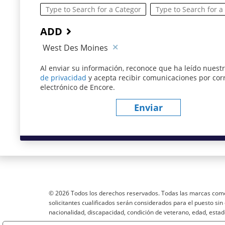
ADD
West Des Moines
Al enviar su información, reconoce que ha leído nuest
de privacidad
(este contenido se abre en una nueva v
y acepta recibir comunicaciones por cor
electrónico de Encore.
Enviar
© 2026 Todos los derechos reservados. Todas las marcas come
solicitantes cualificados serán considerados para el puesto sin d
nacionalidad, discapacidad, condición de veterano, edad, estad