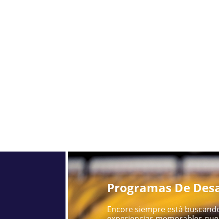
Programas De Desa
Encore siempre está buscando
experiencias memorables que 