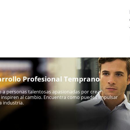
rrollo Profesional Temprano
 a personas talentosas apasionadas por crear
inspiren al cambio. Encuentra como puedes impulsar
 industria.