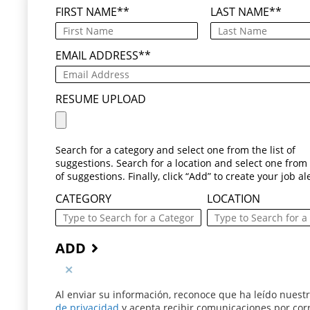
FIRST NAME
*
LAST NAME
*
EMAIL ADDRESS
*
RESUME UPLOAD
Search for a category and select one from the list of
suggestions. Search for a location and select one from t
of suggestions. Finally, click “Add” to create your job ale
CATEGORY
LOCATION
ADD
Al enviar su información, reconoce que ha leído nuest
de privacidad
(este contenido se abre en una nueva v
y acepta recibir comunicaciones por cor