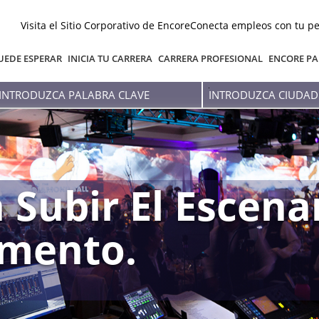
Visita el Sitio Corporativo de Encore
Conecta empleos con tu pe
UEDE ESPERAR
INICIA TU CARRERA
CARRERA PROFESIONAL
ENCORE PA
Introduzca
Introduzca
palabra
Ciudad
clave
O
Estado
 Subir El Escena
mento.