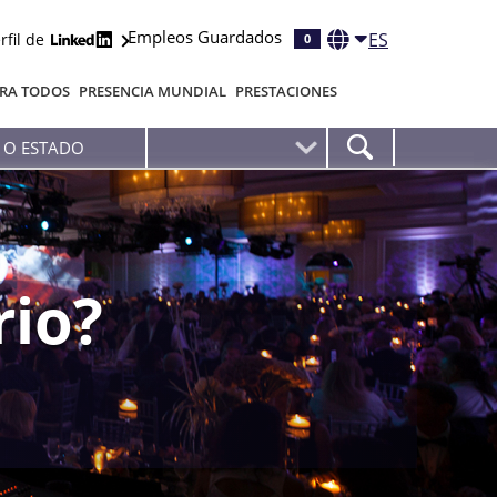
Empleos Guardados
ES
rfil de
0
RA TODOS
PRESENCIA MUNDIAL
PRESTACIONES
rio?