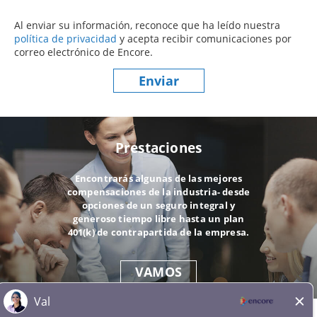
Al enviar su información, reconoce que ha leído nuestra
política de privacidad
(este contenido se abre en una nueva ve
y acepta recibir comunicaciones por
correo electrónico de Encore.
Enviar
Prestaciones
Encontrarás algunas de las mejores
compensaciones de la industria- desde
opciones de un seguro integral y
generoso tiempo libre hasta un plan
401(k) de contrapartida de la empresa.
VAMOS