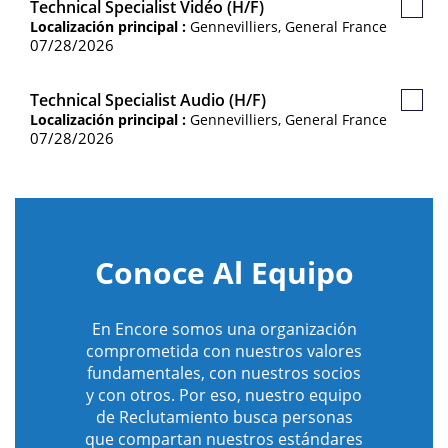
Technical Specialist Vidéo (H/F)
Guard
Localización principal :
Gennevilliers, General France
Empl
07/28/2026
Technical Specialist Audio (H/F)
Guard
Localización principal :
Gennevilliers, General France
Empl
07/28/2026
Conoce Al Equipo
En Encore somos una organización
comprometida con nuestros valores
fundamentales, con nuestros socios
y con otros. Por eso, nuestro equipo
de Reclutamiento busca personas
que compartan nuestros estándares