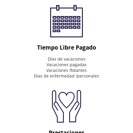
to
impact
the
world
Connecting
&
Inspire
Tiempo Libre Pagado
Mission
Días de vacaciones
Vacaciones pagadas
What
Vacaciones flotantes
we
Días de enfermedad /personales
do
every
day
Invaluable
partner
on
our
customer's
journey
Prestaciones