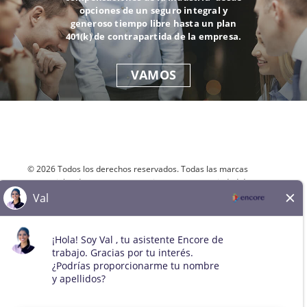
opciones de un seguro integral y
generoso tiempo libre hasta un plan
401(k) de contrapartida de la empresa.
VAMOS
© 2026 Todos los derechos reservados. Todas las marcas
comerciales de terceros se mantienen como propiedad de sus
respectivos dueños. Todos los solicitantes cualificados serán
considerados para el puesto sin distinción de raza, color, sexo,
orientación sexual, identidad de género, religión, nacionalidad,
discapacidad, condición de veterano, edad, estado civil,
embarazo, información genética o cualquier otra condición
legalmente protegida.
Mapa del sitio