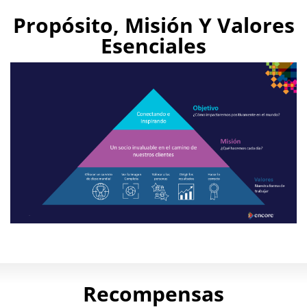
Play
Propósito, Misión Y Valores
Video
Esenciales
Purpose
How
we
Recompensas
strive