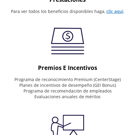
Values
Para ver todos los beneficios disponibles haga,
clic aquí
.
What
drives
the
way
we
work
Deliver
Premios E Incentivos
world-
class
Programa de reconocimiento Premium (CenterStage)
service.
Planes de incentivos de desempeño (GEI Bonus)
See
Programa de recomendación de empleados
the
Evaluaciones anuales de méritos
big
picture.
Value
people.
Drive
results.
Do