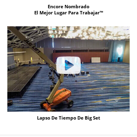
Encore Nombrado
El Mejor Lugar Para Trabajar™
Click
to
learn
more
Lapso De Tiempo De Big Set
Click
to