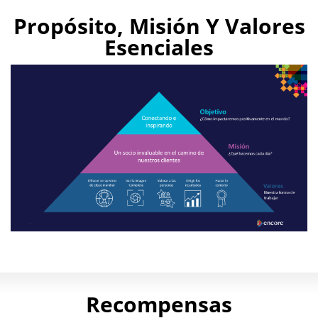
Play
Propósito, Misión Y Valores
Video
Esenciales
Purpose
How
we
Recompensas
strive