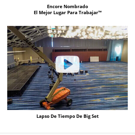
Encore Nombrado
El Mejor Lugar Para Trabajar™
Click
to
learn
more
Lapso De Tiempo De Big Set
Click
to