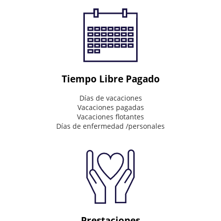
to
impact
the
world
Connecting
&
Inspire
Tiempo Libre Pagado
Mission
Días de vacaciones
Vacaciones pagadas
What
Vacaciones flotantes
we
Días de enfermedad /personales
do
every
day
Invaluable
partner
on
our
customer's
journey
Prestaciones