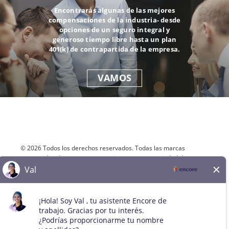
Encontrarás algunas de las mejores
compensaciones de la industria- desde
opciones de un seguro integral y
generoso tiempo libre hasta un plan
401(k) de contrapartida de la empresa.
VAMOS
© 2026 Todos los derechos reservados. Todas las marcas
comerciales de terceros se mantienen como propiedad de sus
respectivos dueños. Todos los solicitantes cualificados serán
considerados para el puesto sin distinción de raza, color, sexo,
orientación sexual, identidad de género, religión, nacionalidad,
discapacidad, condición de veterano, edad, estado civil,
embarazo, información genética o cualquier otra condición
legalmente protegida.