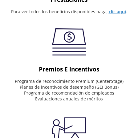
Values
Para ver todos los beneficios disponibles haga,
clic aquí
.
What
drives
the
way
we
work
Deliver
Premios E Incentivos
world-
class
Programa de reconocimiento Premium (CenterStage)
service.
Planes de incentivos de desempeño (GEI Bonus)
See
Programa de recomendación de empleados
the
Evaluaciones anuales de méritos
big
picture.
Value
people.
Drive
results.
Do