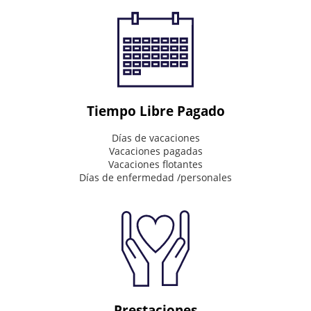
to
impact
the
world
Connecting
&
Inspire
Tiempo Libre Pagado
Mission
Días de vacaciones
Vacaciones pagadas
What
Vacaciones flotantes
we
Días de enfermedad /personales
do
every
day
Invaluable
partner
on
our
customer's
journey
Prestaciones