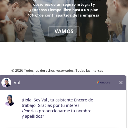
opciones de un seguro integral y
generoso tiempo libre hasta un plan
401(k) de contrapartida de la empresa.
VAMOS
© 2026 Todos los derechos reservados. Todas las marcas
comerciales de terceros se mantienen como propiedad de sus
respectivos dueños. Todos los solicitantes cualificados serán
considerados para el puesto sin distinción de raza, color, sexo,
orientación sexual, identidad de género, religión, nacionalidad,
discapacidad, condición de veterano, edad, estado civil,
embarazo, información genética o cualquier otra condición
legalmente protegida.
Mapa del sitio