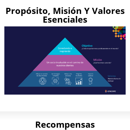
Play
Propósito, Misión Y Valores
Video
Esenciales
Purpose
How
we
Recompensas
strive