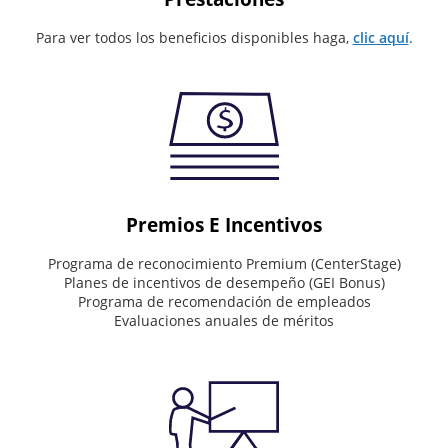
Values
Para ver todos los beneficios disponibles haga,
clic aquí
.
What
drives
the
way
we
work
Deliver
Premios E Incentivos
world-
class
Programa de reconocimiento Premium (CenterStage)
service.
Planes de incentivos de desempeño (GEI Bonus)
See
Programa de recomendación de empleados
the
Evaluaciones anuales de méritos
big
picture.
Value
people.
Drive
results.
Do