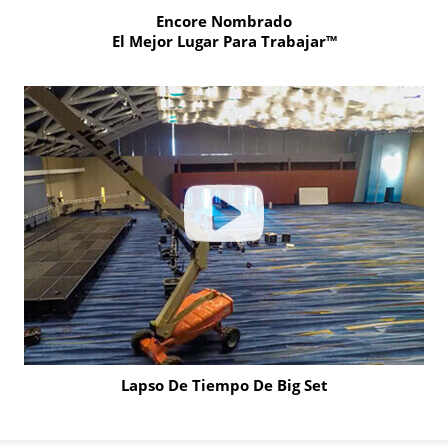
Encore Nombrado
El Mejor Lugar Para Trabajar™
Click
to
learn
more
Lapso De Tiempo De Big Set
Click
to