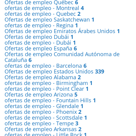
Ofertas de empleo Québec
6
ofertas de empleo - Montreal
4
ofertas de empleo - Quebec
2
Ofertas de empleo Saskatchewan
1
ofertas de empleo - Regina
1
Ofertas de empleo Emiratos Árabes Unidos
1
Ofertas de empleo Dubái
1
ofertas de empleo - Dubái
1
Ofertas de empleo España
6
Ofertas de empleo Comunidad Autónoma de
Cataluña
6
ofertas de empleo - Barcelona
6
Ofertas de empleo Estados Unidos
339
Ofertas de empleo Alabama
2
ofertas de empleo - Birmingham
1
ofertas de empleo - Point Clear
1
Ofertas de empleo Arizona
5
ofertas de empleo - Fountain Hills
1
ofertas de empleo - Glendale
1
ofertas de empleo - Phoenix
2
ofertas de empleo - Scottsdale
1
ofertas de empleo - Tempe
3
Ofertas de empleo Arkansas
2
ofertas de empleo - Little Rock
1