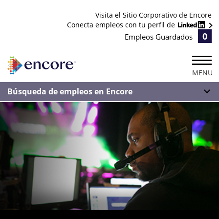
Visita el Sitio Corporativo de Encore
Conecta empleos con tu perfil de
0
Empleos Guardados
MENU
Búsqueda de empleos en Encore