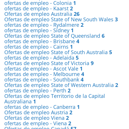
ofertas de empleo - Colonia
1
ofertas de empleo - Kaarst
2
Ofertas de empleo Australia
26
Ofertas de empleo State of New South Wales
3
ofertas de empleo - Rydalmere
2
ofertas de empleo - Sídney
1
Ofertas de empleo State of Queensland
6
ofertas de empleo - Brisbane
4
ofertas de empleo - Cairns
1
Ofertas de empleo State of South Australia
5
ofertas de empleo - Adelaida
5
Ofertas de empleo State of Victoria
9
ofertas de empleo - Ascot Vale
1
ofertas de empleo - Melbourne
4
ofertas de empleo - Southbank
4
Ofertas de empleo State of Western Australia
2
ofertas de empleo - Perth
2
Ofertas de empleo Territorio de la Capital
Australiana
1
ofertas de empleo - Canberra
1
Ofertas de empleo Austria
2
Ofertas de empleo Viena
2
ofertas de empleo - Viena
2
Ofertas de empleo Canadá
57