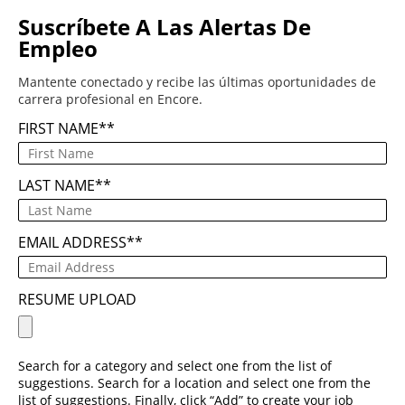
Suscríbete A Las Alertas De
Empleo
Mantente conectado y recibe las últimas oportunidades de
carrera profesional en Encore.
FIRST NAME
*
LAST NAME
*
EMAIL ADDRESS
*
RESUME UPLOAD
Search for a category and select one from the list of
suggestions. Search for a location and select one from the
list of suggestions. Finally, click “Add” to create your job