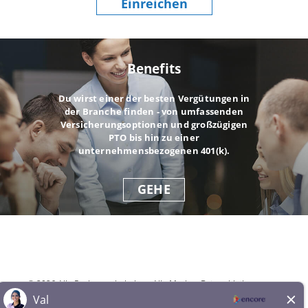
Einreichen
Benefits
Du wirst einer der besten Vergütungen in
der Branche finden - von umfassenden
Versicherungsoptionen und großzügigen
PTO bis hin zu einer
unternehmensbezogenen 401(k).
GEHE
© 2026 Alle Rechte vorbehalten. Alle Marken Dritter bleiben
Eigentum der jeweiligen Inhaber. Alle qualifizierten Bewerber