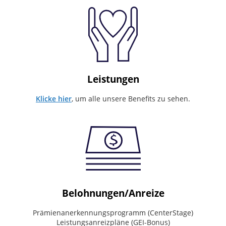
every
day
Invaluable
partner
on
our
customer's
journey
Leistungen
Values
Klicke hier
, um alle unsere Benefits zu sehen.
What
drives
the
way
we
work
Deliver
Belohnungen/Anreize
world-
class
Prämienanerkennungsprogramm (CenterStage)
service.
Leistungsanreizpläne (GEI-Bonus)