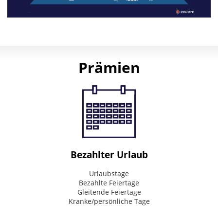
Purpose
How
we
Prämien
strive
to
impact
the
world
Connecting
&
Inspire
Bezahlter Urlaub
Mission
Urlaubstage
Bezahlte Feiertage
What
Gleitende Feiertage
we
Kranke/persönliche Tage
do