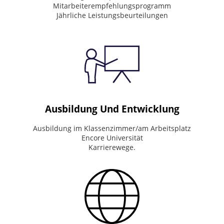
See
Mitarbeiterempfehlungsprogramm
the
Jährliche Leistungsbeurteilungen
big
picture.
Value
people.
Drive
results.
Do
the
right
thing.
Ausbildung Und Entwicklung
Ausbildung im Klassenzimmer/am Arbeitsplatz
Encore Universität
Karrierewege.