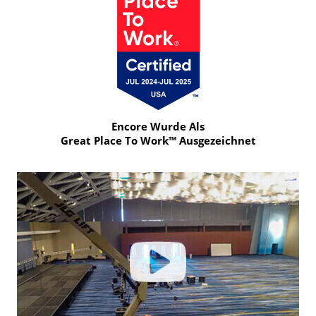
Video
Encore Wurde Als
Great Place To Work™ Ausgezeichnet
Click
to
learn
more