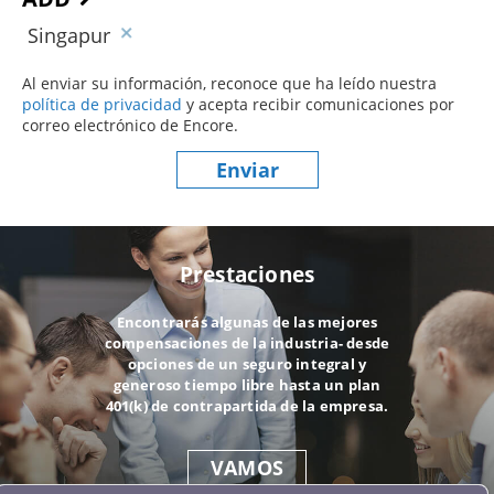
Singapur
Al enviar su información, reconoce que ha leído nuestra
política de privacidad
(este contenido se abre en una nueva ve
y acepta recibir comunicaciones por
correo electrónico de Encore.
Enviar
Prestaciones
Encontrarás algunas de las mejores
compensaciones de la industria- desde
opciones de un seguro integral y
generoso tiempo libre hasta un plan
401(k) de contrapartida de la empresa.
VAMOS