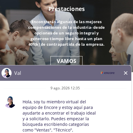
Prestaciones
Encontrarás algunas de las mejores
compensaciones de la industria- desde
opciones de un seguro integral y
generoso tiempo libre hasta un plan
401(k) de contrapartida de la empresa.
VAMOS
© 2026 Todos los derechos reservados. Todas las marcas
comerciales de terceros se mantienen como propiedad de sus
respectivos dueños. Todos los solicitantes cualificados serán
considerados para el puesto sin distinción de raza, color, sexo,
orientación sexual, identidad de género, religión, nacionalidad,
discapacidad, condición de veterano, edad, estado civil,
embarazo, información genética o cualquier otra condición