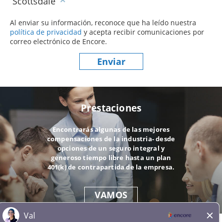
Scottsdale
Al enviar su información, reconoce que ha leído nuestra
política de privacidad
(este contenido se abre en una nueva ve
y acepta recibir comunicaciones por
correo electrónico de Encore.
Enviar
Prestaciones
Encontrarás algunas de las mejores
compensaciones de la industria- desde
opciones de un seguro integral y
generoso tiempo libre hasta un plan
401(k) de contrapartida de la empresa.
VAMOS