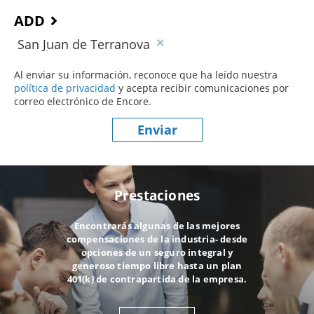
ADD
San Juan de Terranova
Al enviar su información, reconoce que ha leído nuestra
política de privacidad
(este contenido se abre en una nueva ve
y acepta recibir comunicaciones por
correo electrónico de Encore.
Enviar
Prestaciones
Encontrarás algunas de las mejores
compensaciones de la industria- desde
opciones de un seguro integral y
generoso tiempo libre hasta un plan
401(k) de contrapartida de la empresa.