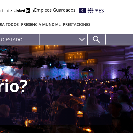
Empleos Guardados
ES
rfil de
0
RA TODOS
PRESENCIA MUNDIAL
PRESTACIONES
rio?