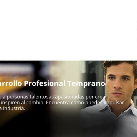
rrollo Profesional Temprano
 a personas talentosas apasionadas por crear
inspiren al cambio. Encuentra como puedes impulsar
 industria.