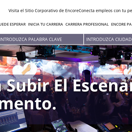
Visita el Sitio Corporativo de Encore
Conecta empleos con tu pe
UEDE ESPERAR
INICIA TU CARRERA
CARRERA PROFESIONAL
ENCORE PA
Introduzca
Introduzca
palabra
Ciudad
clave
O
Estado
 Subir El Escena
mento.