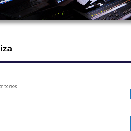
iza
riterios.