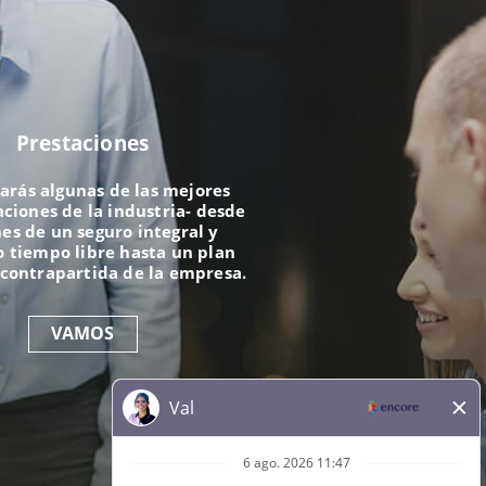
Prestaciones
arás algunas de las mejores
iones de la industria- desde
es de un seguro integral y
 tiempo libre hasta un plan
 contrapartida de la empresa.
VAMOS