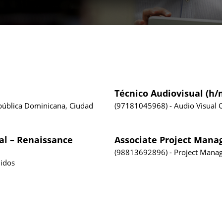
Técnico Audiovisual (h/
epública Dominicana, Ciudad
97181045968
Audio Visual
al – Renaissance
Associate Project Mana
98813692896
Project Mana
idos