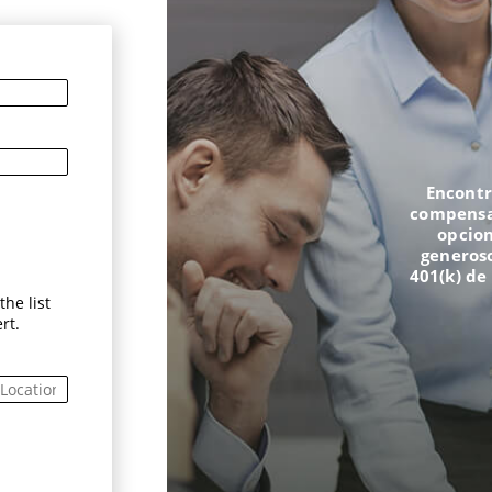
Encontr
compensac
opcion
generoso
401(k) de
he list
rt.