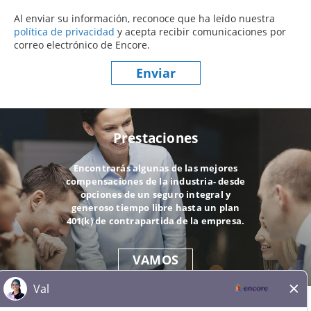
Al enviar su información, reconoce que ha leído nuestra
política de privacidad
(este contenido se abre en una nueva ve
y acepta recibir comunicaciones por
correo electrónico de Encore.
Enviar
Prestaciones
Encontrarás algunas de las mejores
compensaciones de la industria- desde
opciones de un seguro integral y
generoso tiempo libre hasta un plan
401(k) de contrapartida de la empresa.
VAMOS