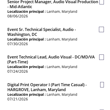
Senior Project Manager, Audio Visual Production
Guar
- Mid-Atlantic
Empl
Localización principal :
Lanham, Maryland
08/06/2026
Event Sr. Technical Specialist, Audio -
Guar
Washington, DC
Empl
Localización principal :
Lanham, Maryland
07/30/2026
Event Technical Lead, Audio Visual - DC/MD/VA
Guar
(Part-Time)
Empl
Localización principal :
Lanham, Maryland
07/24/2026
Digital Print Operator I (Part Time Casual) -
Guar
HARGROVE, Lanham, Maryland
Empl
Localización principal :
Lanham, Maryland
07/21/2026