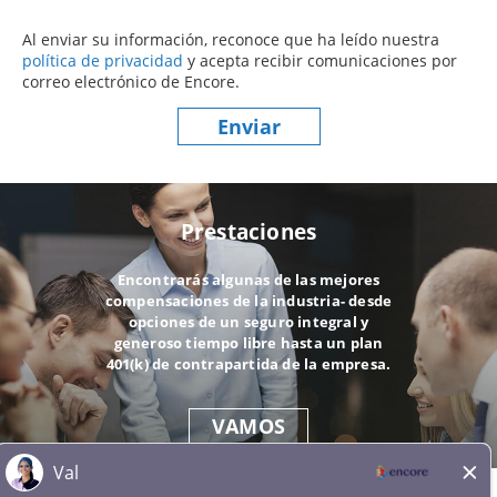
Al enviar su información, reconoce que ha leído nuestra
política de privacidad
(este contenido se abre en una nueva ve
y acepta recibir comunicaciones por
correo electrónico de Encore.
Enviar
Prestaciones
Encontrarás algunas de las mejores
compensaciones de la industria- desde
opciones de un seguro integral y
generoso tiempo libre hasta un plan
401(k) de contrapartida de la empresa.
VAMOS