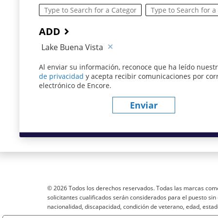
ADD
Lake Buena Vista
Al enviar su información, reconoce que ha leído nuest
de privacidad
(este contenido se abre en una nueva v
y acepta recibir comunicaciones por cor
electrónico de Encore.
Enviar
© 2026 Todos los derechos reservados. Todas las marcas come
solicitantes cualificados serán considerados para el puesto sin d
nacionalidad, discapacidad, condición de veterano, edad, estad