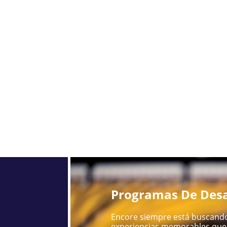
Programas De Desa
Encore siempre está buscando
experiencias memorables que 