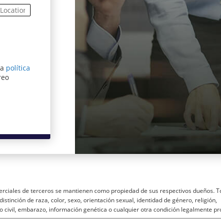
ra
política
entana)
reo
rciales de terceros se mantienen como propiedad de sus respectivos dueños. T
istinción de raza, color, sexo, orientación sexual, identidad de género, religión,
o civil, embarazo, información genética o cualquier otra condición legalmente pr