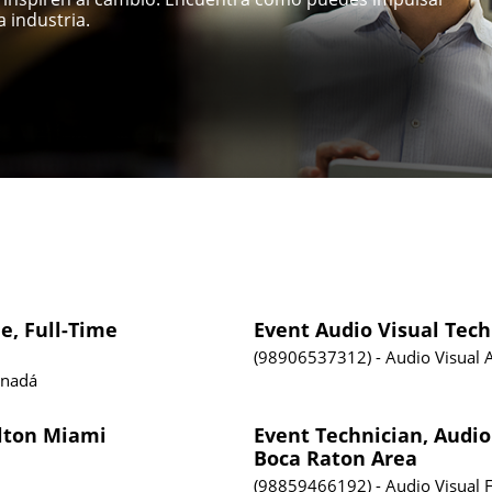
 industria.
e, Full-Time
Event Audio Visual Tech
98906537312
Audio Visual
anadá
ilton Miami
Event Technician, Audio
Boca Raton Area
98859466192
Audio Visual