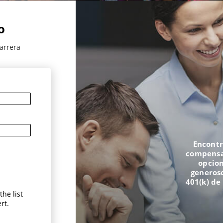
o
arrera
Encontr
compensac
opcion
generoso
401(k) de
he list
rt.