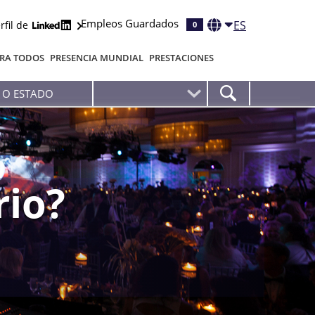
Empleos Guardados
ES
rfil de
0
RA TODOS
PRESENCIA MUNDIAL
PRESTACIONES
rio?