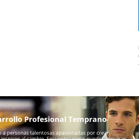
rrollo Profesional Temprano
 a personas talentosas apasionadas por crear
inspiren al cambio. Encuentra como puedes impulsar