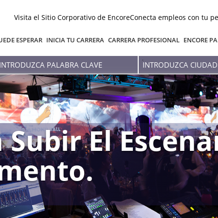
Visita el Sitio Corporativo de Encore
Conecta empleos con tu pe
UEDE ESPERAR
INICIA TU CARRERA
CARRERA PROFESIONAL
ENCORE PA
Introduzca
Introduzca
palabra
Ciudad
clave
O
Estado
 Subir El Escena
mento.