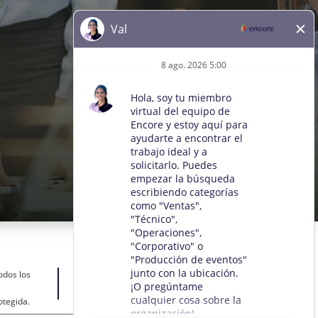
odos los
otegida.