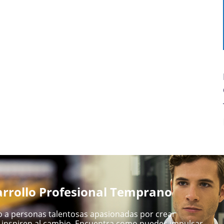
rrollo Profesional Temprano
 a personas talentosas apasionadas por crear
inspiren al cambio. Encuentra como puedes impulsar