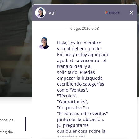
odos los
otegida.