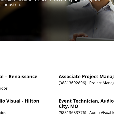
 industria.
al – Renaissance
Associate Project Mana
98813692896
Project Mana
idos
io Visual - Hilton
Event Technician, Audio
City, MO
idos
98813683776
Audio Visual