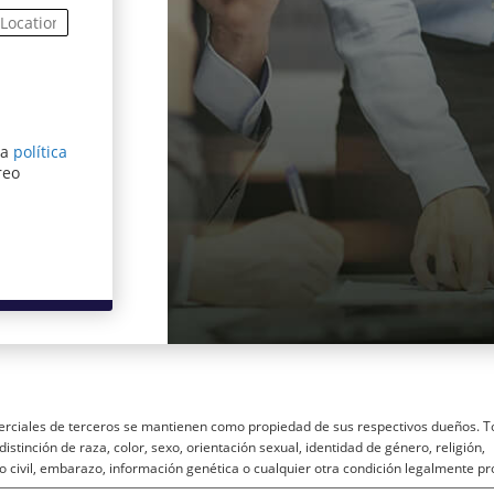
ra
política
entana)
reo
rciales de terceros se mantienen como propiedad de sus respectivos dueños. T
istinción de raza, color, sexo, orientación sexual, identidad de género, religión,
o civil, embarazo, información genética o cualquier otra condición legalmente pr