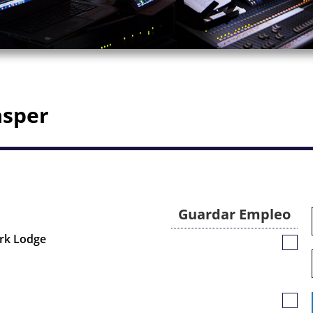
asper
Guardar Empleo
ark Lodge
Guar
Empl
Guar