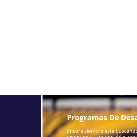
Programas De Desa
Encore siempre está buscando
experiencias memorables que 