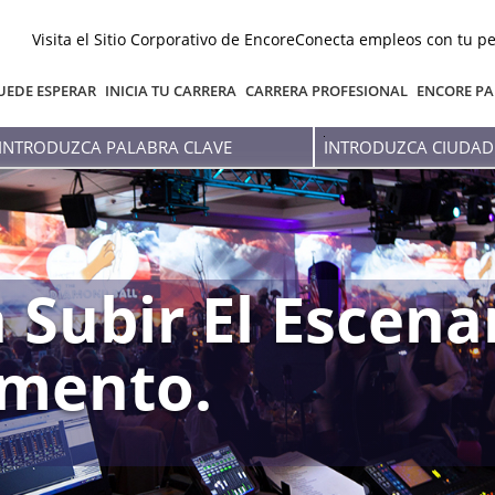
Visita el Sitio Corporativo de Encore
Conecta empleos con tu pe
UEDE ESPERAR
INICIA TU CARRERA
CARRERA PROFESIONAL
ENCORE PA
Introduzca
Introduzca
palabra
Ciudad
clave
O
Estado
 Subir El Escena
mento.