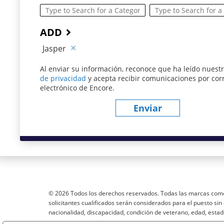
ADD
Jasper
Al enviar su información, reconoce que ha leído nuest
de privacidad
(este contenido se abre en una nueva v
y acepta recibir comunicaciones por cor
electrónico de Encore.
Enviar
© 2026 Todos los derechos reservados. Todas las marcas come
solicitantes cualificados serán considerados para el puesto sin d
nacionalidad, discapacidad, condición de veterano, edad, estad