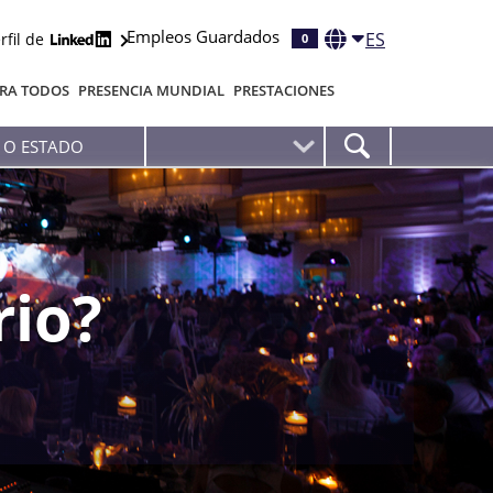
Empleos Guardados
ES
rfil de
0
RA TODOS
PRESENCIA MUNDIAL
PRESTACIONES
rio?