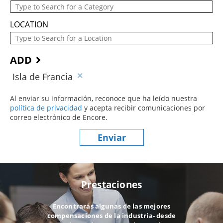
LOCATION
ADD
Isla de Francia
Al enviar su información, reconoce que ha leído nuestra
política de privacidad
(este contenido se abre en una nueva ve
y acepta recibir comunicaciones por
correo electrónico de Encore.
Enviar
Prestaciones
Encontrarás algunas de las mejores
compensaciones de la industria- desde