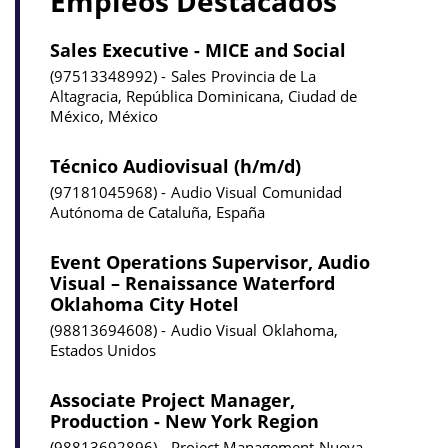
Empleos Destacados
Sales Executive - MICE and Social
97513348992
Sales
Provincia de La
Altagracia, República Dominicana, Ciudad de
México, México
Técnico Audiovisual (h/m/d)
97181045968
Audio Visual
Comunidad
Autónoma de Cataluña, España
Event Operations Supervisor, Audio
Visual – Renaissance Waterford
Oklahoma City Hotel
98813694608
Audio Visual
Oklahoma,
Estados Unidos
Associate Project Manager,
Production - New York Region
98813692896
Project Management
Nueva