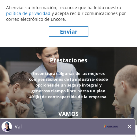
Al enviar su información, reconoce que ha leído nuestra
política de privacidad
(este contenido se abre en una nueva ve
y acepta recibir comunicaciones por
correo electrónico de Encore.
Enviar
Prestaciones
Encontrarás algunas de las mejores
compensaciones de la industria- desde
opciones de un seguro integral y
generoso tiempo libre hasta un plan
401(k) de contrapartida de la empresa.
VAMOS