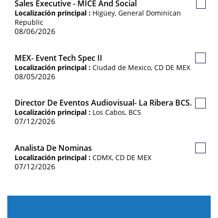
Sales Executive - MICE And Social
Guar
Localización principal :
Higüey, General Dominican
Empl
Republic
08/06/2026
MEX- Event Tech Spec II
Guard
Localización principal :
Ciudad de Mexico, CD DE MEX
Empl
08/05/2026
Director De Eventos Audiovisual- La Ribera BCS.
Guard
Localización principal :
Los Cabos, BCS
Empl
07/12/2026
Analista De Nominas
Guard
Localización principal :
CDMX, CD DE MEX
Empl
07/12/2026