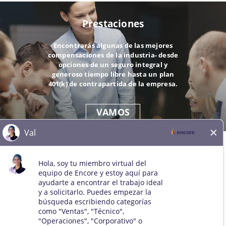
Prestaciones
Encontrarás algunas de las mejores
compensaciones de la industria- desde
opciones de un seguro integral y
generoso tiempo libre hasta un plan
401(k) de contrapartida de la empresa.
VAMOS
© 2026 Todos los derechos reservados. Todas las marcas
comerciales de terceros se mantienen como propiedad de sus
respectivos dueños. Todos los solicitantes cualificados serán
considerados para el puesto sin distinción de raza, color, sexo,
orientación sexual, identidad de género, religión, nacionalidad,
discapacidad, condición de veterano, edad, estado civil,