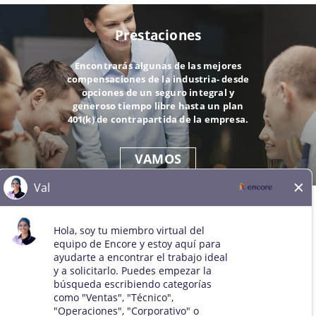
Prestaciones
Encontrarás algunas de las mejores
compensaciones de la industria- desde
opciones de un seguro integral y
generoso tiempo libre hasta un plan
401(k) de contrapartida de la empresa.
VAMOS
© 2026 Todos los derechos reservados. Todas las marcas
comerciales de terceros se mantienen como propiedad de sus
respectivos dueños. Todos los solicitantes cualificados serán
considerados para el puesto sin distinción de raza, color, sexo,
orientación sexual, identidad de género, religión, nacionalidad,
discapacidad, condición de veterano, edad, estado civil,