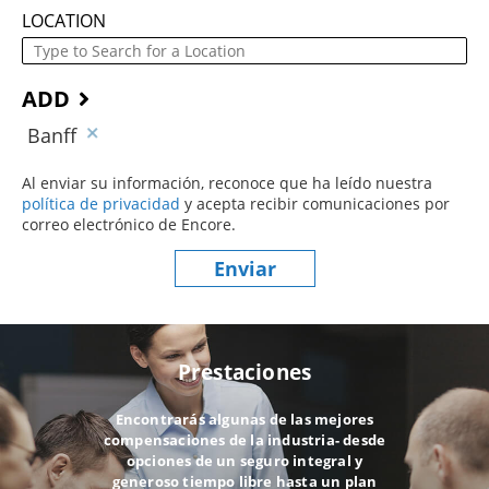
LOCATION
ADD
Banff
Al enviar su información, reconoce que ha leído nuestra
política de privacidad
(este contenido se abre en una nueva ve
y acepta recibir comunicaciones por
correo electrónico de Encore.
Enviar
Prestaciones
Encontrarás algunas de las mejores
compensaciones de la industria- desde
opciones de un seguro integral y
generoso tiempo libre hasta un plan