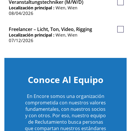
Veranstaltungstechniker (m/w/d)
Guard
Localización principal :
Wien, Wien
Empl
08/04/2026
Freelancer – Licht, Ton, Video, Rigging
Guard
Localización principal :
Wien, Wien
Empl
07/12/2026
Conoce Al Equipo
En Encore somos una organización
comprometida con nuestros valores
fundamentales, con nuestros socios
y con otros. Por eso, nuestro equipo
de Reclutamiento busca personas
que compartan nuestros estándares