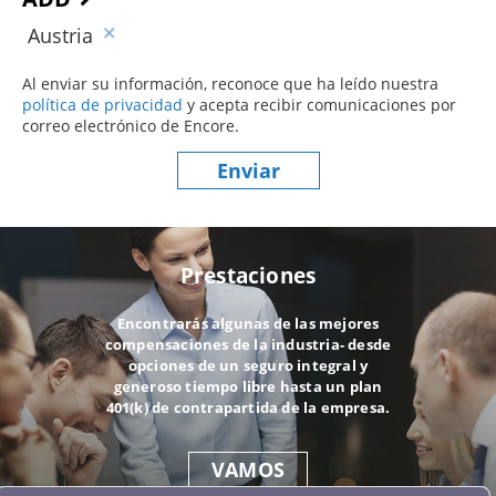
Austria
Al enviar su información, reconoce que ha leído nuestra
política de privacidad
(este contenido se abre en una nueva ve
y acepta recibir comunicaciones por
correo electrónico de Encore.
Enviar
Prestaciones
Encontrarás algunas de las mejores
compensaciones de la industria- desde
opciones de un seguro integral y
generoso tiempo libre hasta un plan
401(k) de contrapartida de la empresa.
VAMOS