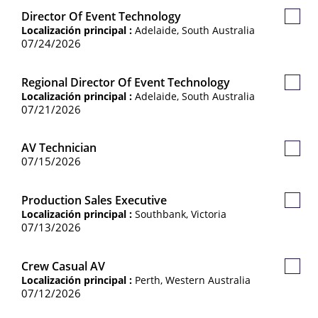
Director Of Event Technology
Guard
Localización principal :
Adelaide, South Australia
Empl
07/24/2026
Regional Director Of Event Technology
Guard
Localización principal :
Adelaide, South Australia
Empl
07/21/2026
AV Technician
Guard
07/15/2026
Empl
Production Sales Executive
Guard
Localización principal :
Southbank, Victoria
Empl
07/13/2026
Crew Casual AV
Guard
Localización principal :
Perth, Western Australia
Empl
07/12/2026