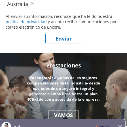
Australia
Al enviar su información, reconoce que ha leído nuestra
política de privacidad
(este contenido se abre en una nueva ve
y acepta recibir comunicaciones por
correo electrónico de Encore.
Enviar
Prestaciones
Encontrarás algunas de las mejores
compensaciones de la industria- desde
opciones de un seguro integral y
generoso tiempo libre hasta un plan
401(k) de contrapartida de la empresa.
VAMOS