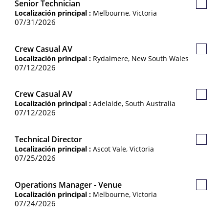
Senior Technician
Guard
Localización principal :
Melbourne, Victoria
Empl
07/31/2026
Crew Casual AV
Guard
Localización principal :
Rydalmere, New South Wales
Empl
07/12/2026
Crew Casual AV
Guard
Localización principal :
Adelaide, South Australia
Empl
07/12/2026
Technical Director
Guard
Localización principal :
Ascot Vale, Victoria
Empl
07/25/2026
Operations Manager - Venue
Guard
Localización principal :
Melbourne, Victoria
Empl
07/24/2026