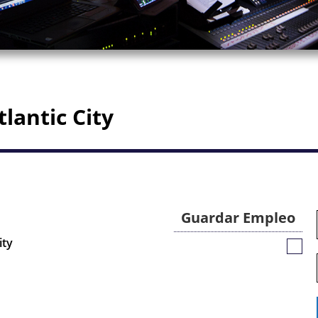
lantic City
Guardar Empleo
ity
Guar
Empl