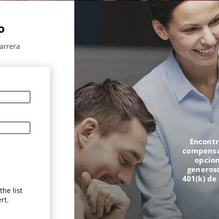
o
arrera
Encontr
compensac
opcion
generoso
401(k) de
he list
rt.