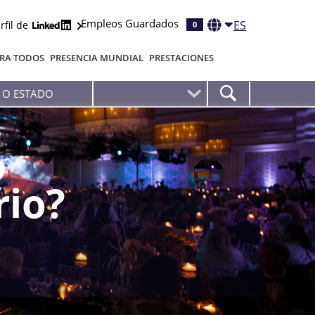
Empleos Guardados
ES
rfil de
0
RA TODOS
PRESENCIA MUNDIAL
PRESTACIONES
rio?