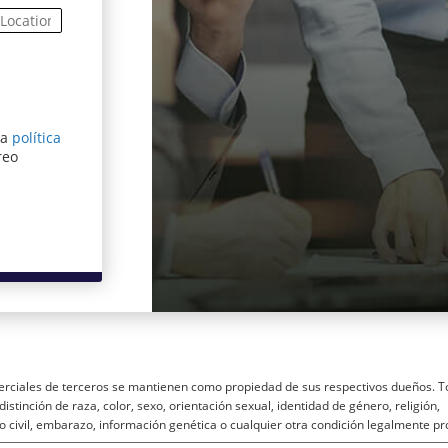
ra
política
entana)
reo
rciales de terceros se mantienen como propiedad de sus respectivos dueños. T
istinción de raza, color, sexo, orientación sexual, identidad de género, religión,
o civil, embarazo, información genética o cualquier otra condición legalmente pr