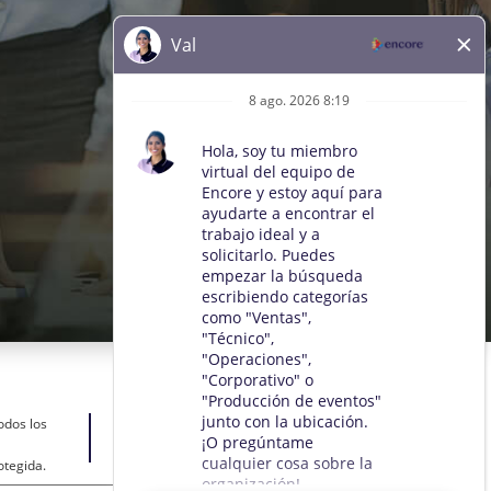
odos los
otegida.