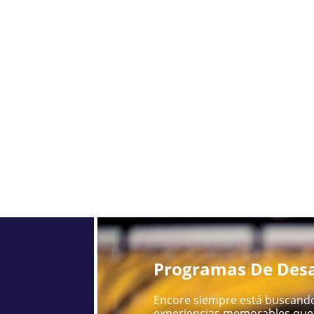
Programas De Desa
Encore siempre está buscando
experiencias memorables que 