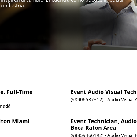
 industria.
e, Full-Time
Event Audio Visual Tech
98906537312
Audio Visual
anadá
ilton Miami
Event Technician, Audio
Boca Raton Area
98859466192
Audio Visual