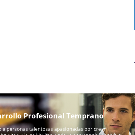
rrollo Profesional Temprano
 a personas talentosas apasionadas por crear
inspiren al cambio. Encuentra como puedes impulsar