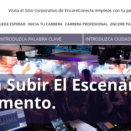
Visita el Sitio Corporativo de Encore
Conecta empleos con tu pe
UEDE ESPERAR
INICIA TU CARRERA
CARRERA PROFESIONAL
ENCORE PA
Introduzca
Introduzca
palabra
Ciudad
clave
O
Estado
 Subir El Escena
mento.