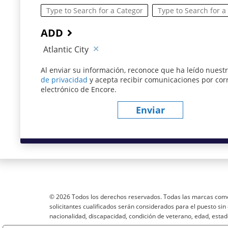
ADD
Atlantic City
Al enviar su información, reconoce que ha leído nuest
de privacidad
(este contenido se abre en una nueva v
y acepta recibir comunicaciones por cor
electrónico de Encore.
Enviar
© 2026 Todos los derechos reservados. Todas las marcas come
solicitantes cualificados serán considerados para el puesto sin d
nacionalidad, discapacidad, condición de veterano, edad, estad