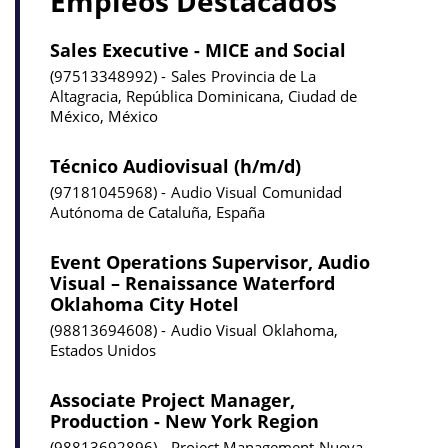
Empleos Destacados
Sales Executive - MICE and Social
97513348992
Sales
Provincia de La
Altagracia, República Dominicana, Ciudad de
México, México
Técnico Audiovisual (h/m/d)
97181045968
Audio Visual
Comunidad
Autónoma de Cataluña, España
Event Operations Supervisor, Audio
Visual – Renaissance Waterford
Oklahoma City Hotel
98813694608
Audio Visual
Oklahoma,
Estados Unidos
Associate Project Manager,
Production - New York Region
98813692896
Project Management
Nueva