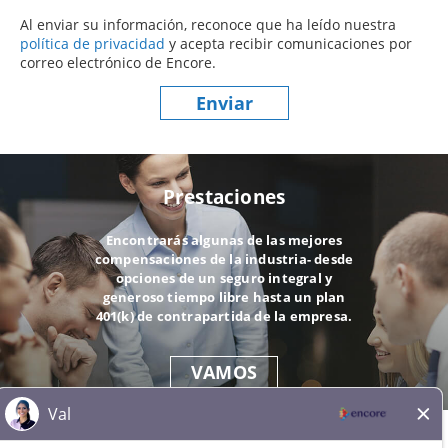
Al enviar su información, reconoce que ha leído nuestra
política de privacidad
(este contenido se abre en una nueva ve
y acepta recibir comunicaciones por
correo electrónico de Encore.
Enviar
Prestaciones
Encontrarás algunas de las mejores
compensaciones de la industria- desde
opciones de un seguro integral y
generoso tiempo libre hasta un plan
401(k) de contrapartida de la empresa.
VAMOS