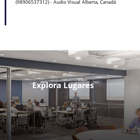
98906537312
Audio Visual
Alberta, Canadá
Explora Lugares