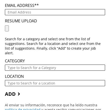
EMAIL ADDRESS
*
RESUME UPLOAD
Search for a category and select one from the list of
suggestions. Search for a location and select one from the
list of suggestions. Finally, click “Add” to create your job
alert.
CATEGORY
LOCATION
ADD
Al enviar su información, reconoce que ha leído nuestra
política de privacidad
(este contenido se abre en una nueva ve
y acepta recibir comunicaciones por