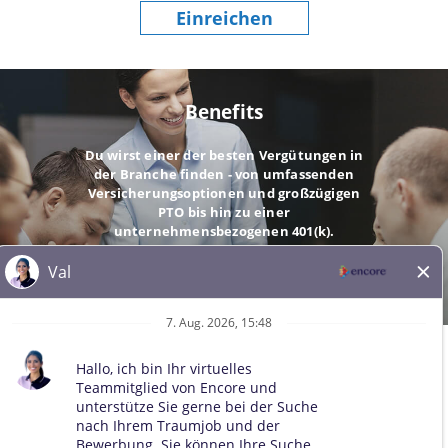
Einreichen
Benefits
Du wirst einer der besten Vergütungen in
der Branche finden - von umfassenden
Versicherungsoptionen und großzügigen
PTO bis hin zu einer
unternehmensbezogenen 401(k).
GEHE
© 2026 Alle Rechte vorbehalten. Alle Marken Dritter bleiben
Eigentum der jeweiligen Inhaber. Alle qualifizierten Bewerber
werden ohne Rücksicht auf Rasse, Hautfarbe, Geschlecht, sexuelle