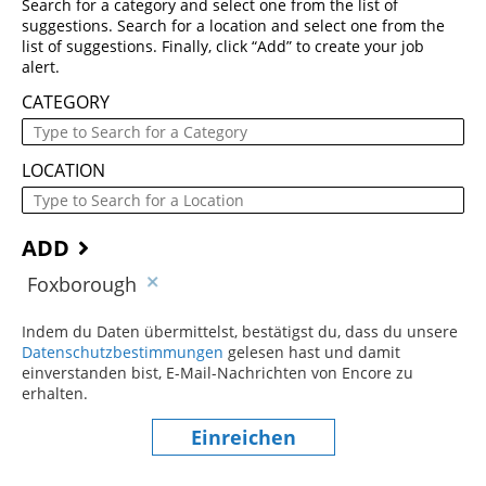
Search for a category and select one from the list of
suggestions. Search for a location and select one from the
list of suggestions. Finally, click “Add” to create your job
alert.
CATEGORY
LOCATION
ADD
Foxborough
Indem du Daten übermittelst, bestätigst du, dass du unsere
Datenschutzbestimmungen
(dieser Inhalt öffnet sich in einem
gelesen hast und damit
einverstanden bist, E-Mail-Nachrichten von Encore zu
erhalten.
Einreichen