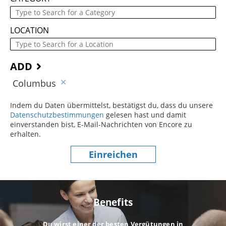
LOCATION
ADD
Columbus
Indem du Daten übermittelst, bestätigst du, dass du unsere
Datenschutzbestimmungen
(dieser Inhalt öffnet sich in einem
gelesen hast und damit
einverstanden bist, E-Mail-Nachrichten von Encore zu
erhalten.
Einreichen
Benefits
Du wirst einer der besten Vergütungen in