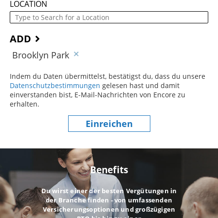
LOCATION
ADD
Brooklyn Park
Indem du Daten übermittelst, bestätigst du, dass du unsere
Datenschutzbestimmungen
(dieser Inhalt öffnet sich in einem
gelesen hast und damit
einverstanden bist, E-Mail-Nachrichten von Encore zu
erhalten.
Einreichen
Benefits
Du wirst einer der besten Vergütungen in
der Branche finden - von umfassenden
Versicherungsoptionen und großzügigen