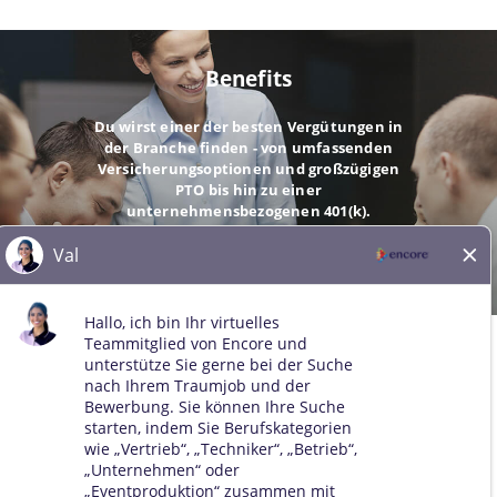
Benefits
Du wirst einer der besten Vergütungen in
der Branche finden - von umfassenden
Versicherungsoptionen und großzügigen
PTO bis hin zu einer
unternehmensbezogenen 401(k).
GEHE
© 2026 Alle Rechte vorbehalten. Alle Marken Dritter bleiben
Eigentum der jeweiligen Inhaber. Alle qualifizierten Bewerber
werden ohne Rücksicht auf Rasse, Hautfarbe, Geschlecht, sexuelle
Orientierung, Geschlechtsidentität, Religion, nationale Herkunft,
Behinderung, Veteranenstatus, Alter, Familienstand,