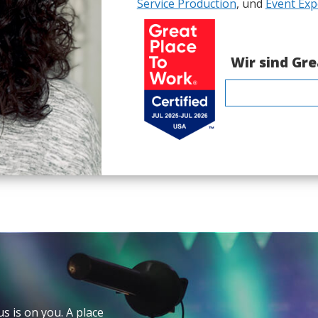
Service Production
, und
Event Exp
Wir sind Gre
s is on you. A place