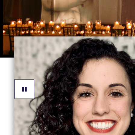
Working
At
Pause
Encore