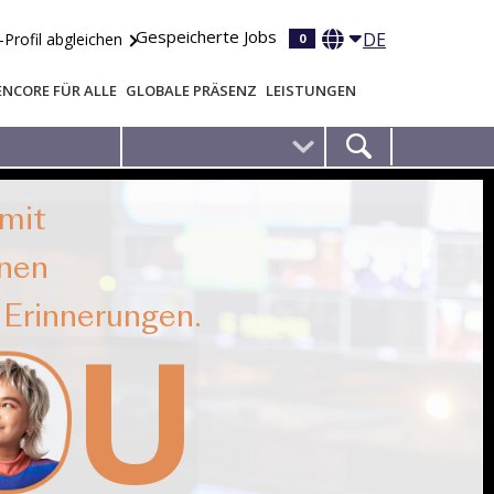
Gespeicherte Jobs
DE
-Profil abgleichen
0
ENCORE FÜR ALLE
GLOBALE PRÄSENZ
LEISTUNGEN
inzigartiges Konzept
s Ereignis.
O
U