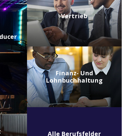
Vertrieb
oducer
Finanz- Und
Lohnbuchhaltung
t
Alle Berufsfelder